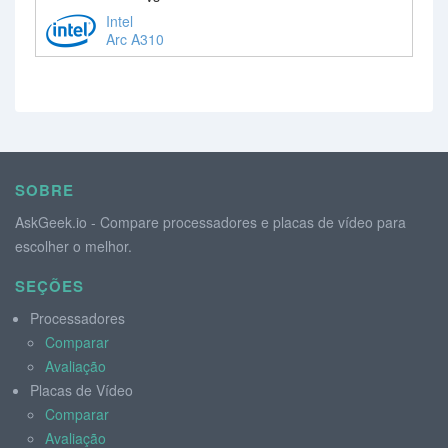
Intel
Arc A310
SOBRE
AskGeek.io - Compare processadores e placas de vídeo para
escolher o melhor.
SEÇÕES
Processadores
Comparar
Avaliação
Placas de Vídeo
Comparar
Avaliação