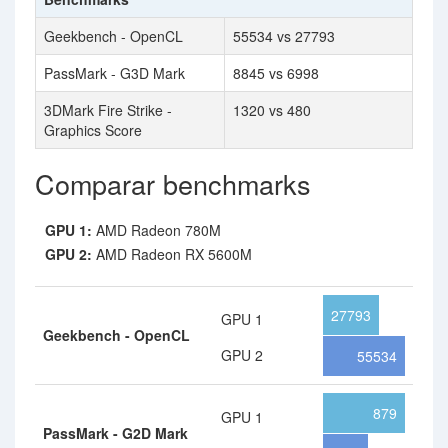
Geekbench - OpenCL
55534 vs 27793
PassMark - G3D Mark
8845 vs 6998
3DMark Fire Strike -
1320 vs 480
Graphics Score
Comparar benchmarks
GPU 1:
AMD Radeon 780M
GPU 2:
AMD Radeon RX 5600M
27793
GPU 1
Geekbench - OpenCL
GPU 2
55534
879
GPU 1
PassMark - G2D Mark