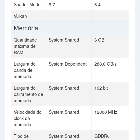
Shader Model
6.7
6.4
Vulkan
Memória
Quantidade
System Shared
6 GB
máxima de
RAM
Largura de
System Dependent
288.0 GB/s
banda de
memória
Largura do
System Shared
192 bit
barramento de
memória
Velocidade do
System Shared
12000 MHz
clock da
memória
Tipo de
System Shared
GDDR6