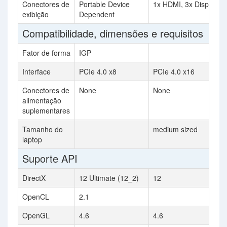
Conectores de
Portable Device
1x HDMI, 3x DisplayPo
exibição
Dependent
Compatibilidade, dimensões e requisitos
Fator de forma
IGP
Interface
PCIe 4.0 x8
PCIe 4.0 x16
Conectores de
None
None
alimentação
suplementares
Tamanho do
medium sized
laptop
Suporte API
DirectX
12 Ultimate (12_2)
12
OpenCL
2.1
OpenGL
4.6
4.6