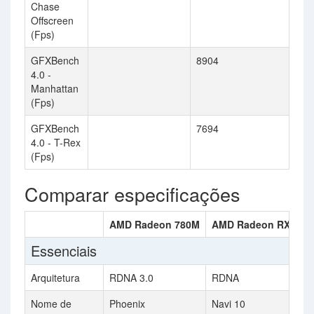
Chase
Offscreen
(Fps)
GFXBench
8904
4.0 -
Manhattan
(Fps)
GFXBench
7694
4.0 - T-Rex
(Fps)
Comparar especificações
AMD Radeon 780M
AMD Radeon RX 560
Essenciais
Arquitetura
RDNA 3.0
RDNA
Nome de
Phoenix
Navi 10