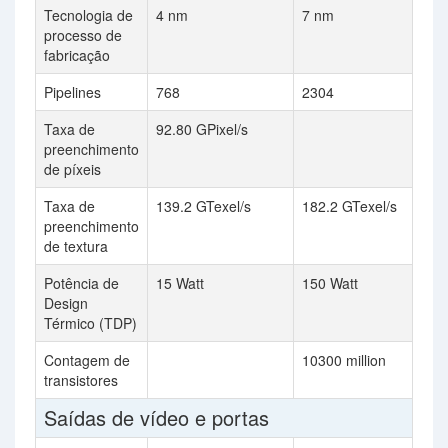
Tecnologia de
4 nm
7 nm
processo de
fabricação
Pipelines
768
2304
Taxa de
92.80 GPixel/s
preenchimento
de píxeis
Taxa de
139.2 GTexel/s
182.2 GTexel/s
preenchimento
de textura
Potência de
15 Watt
150 Watt
Design
Térmico (TDP)
Contagem de
10300 million
transistores
Saídas de vídeo e portas