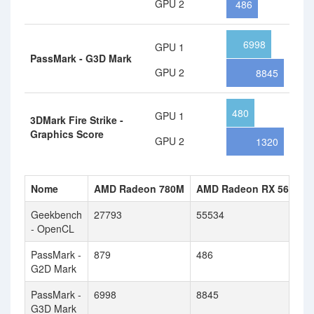
GPU 2
486
6998
GPU 1
PassMark - G3D Mark
GPU 2
8845
480
GPU 1
3DMark Fire Strike -
Graphics Score
GPU 2
1320
Nome
AMD Radeon 780M
AMD Radeon RX 5600M
Geekbench
27793
55534
- OpenCL
PassMark -
879
486
G2D Mark
PassMark -
6998
8845
G3D Mark