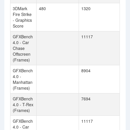
3DMark
480
1320
Fire Strike
- Graphics
Score
GFXBench
11117
4.0 - Car
Chase
Offscreen
(Frames)
GFXBench
8904
4.0 -
Manhattan
(Frames)
GFXBench
7694
4.0 - T-Rex
(Frames)
GFXBench
11117
4.0 - Car