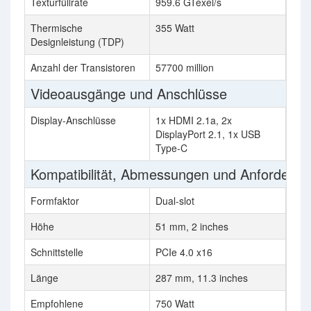
Texturfüllrate
959.6 GTexel/s
626.
Thermische
355 Watt
285 
Designleistung (TDP)
Anzahl der Transistoren
57700 million
3580
Videoausgänge und Anschlüsse
Display-Anschlüsse
1x HDMI 2.1a, 2x
1x H
DisplayPort 2.1, 1x USB
1.4a
Type-C
Kompatibilität, Abmessungen und Anforderu
Formfaktor
Dual-slot
Dual
Höhe
51 mm, 2 inches
42 m
Schnittstelle
PCIe 4.0 x16
PCIe
Länge
287 mm, 11.3 inches
285 
Empfohlene
750 Watt
600 