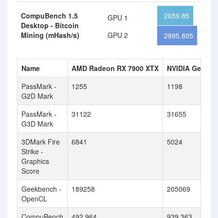
CompuBench 1.5
2659.85
GPU 1
Desktop - Bitcoin
Mining (mHash/s)
GPU 2
2895.895
Name
AMD Radeon RX 7900 XTX
NVIDIA GeForce
PassMark -
1255
1198
G2D Mark
PassMark -
31122
31655
G3D Mark
3DMark Fire
6841
5024
Strike -
Graphics
Score
Geekbench -
189258
205069
OpenCL
CompuBench
492.964
939.363