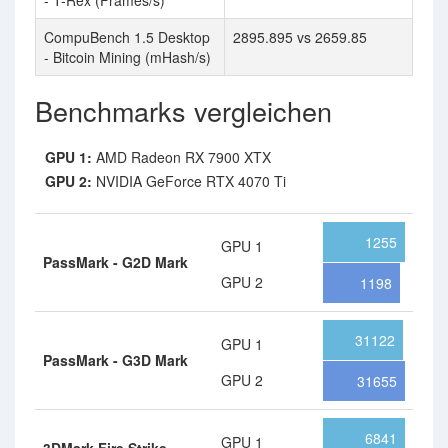
- T-Rex (Frames/s)
CompuBench 1.5 Desktop
2895.895 vs 2659.85
- Bitcoin Mining (mHash/s)
Benchmarks vergleichen
GPU 1:
AMD Radeon RX 7900 XTX
GPU 2:
NVIDIA GeForce RTX 4070 Ti
1255
GPU 1
PassMark - G2D Mark
GPU 2
1198
31122
GPU 1
PassMark - G3D Mark
GPU 2
31655
6841
GPU 1