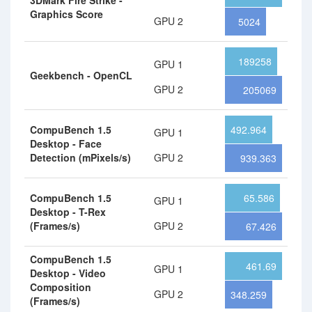
3DMark Fire Strike -
Graphics Score
GPU 2
5024
189258
GPU 1
Geekbench - OpenCL
GPU 2
205069
CompuBench 1.5
492.964
GPU 1
Desktop - Face
Detection (mPixels/s)
GPU 2
939.363
CompuBench 1.5
65.586
GPU 1
Desktop - T-Rex
(Frames/s)
GPU 2
67.426
CompuBench 1.5
461.69
GPU 1
Desktop - Video
Composition
GPU 2
348.259
(Frames/s)