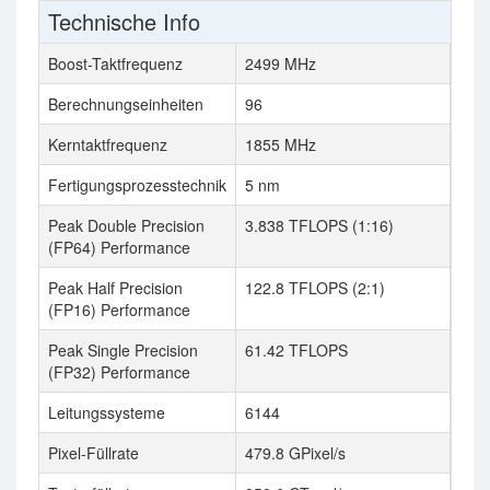
Technische Info
Boost-Taktfrequenz
2499 MHz
261
Berechnungseinheiten
96
Kerntaktfrequenz
1855 MHz
231
Fertigungsprozesstechnik
5 nm
4 n
Peak Double Precision
3.838 TFLOPS (1:16)
626
(FP64) Performance
Peak Half Precision
122.8 TFLOPS (2:1)
40.
(FP16) Performance
Peak Single Precision
61.42 TFLOPS
40.
(FP32) Performance
Leitungssysteme
6144
768
Pixel-Füllrate
479.8 GPixel/s
208.