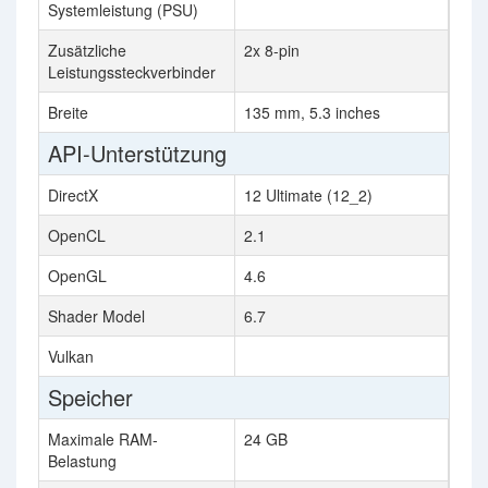
Systemleistung (PSU)
Zusätzliche
2x 8-pin
1x 1
Leistungssteckverbinder
Breite
135 mm, 5.3 inches
112 
API-Unterstützung
DirectX
12 Ultimate (12_2)
12 U
OpenCL
2.1
3.0
OpenGL
4.6
4.6
Shader Model
6.7
6.7
Vulkan
Speicher
Maximale RAM-
24 GB
12 
Belastung