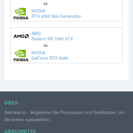
vs
NVIDIA
RTX 4500 Ada Generation
AMD
Radeon RX 7900 XTX
vs
NVIDIA
GeForce RTX 5080
ÜBER
AskGeek.io - Vergleichen Sie Prozessoren und Grafikkarten, um
die besten auszuwählen.
ABSCHNITTE