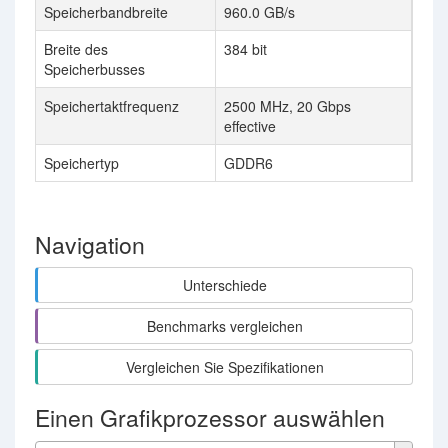
Speicherbandbreite
960.0 GB/s
504
Breite des
384 bit
192 
Speicherbusses
Speichertaktfrequenz
2500 MHz, 20 Gbps
1313
effective
Speichertyp
GDDR6
GD
Navigation
Unterschiede
Benchmarks vergleichen
Vergleichen Sie Spezifikationen
Einen Grafikprozessor auswählen