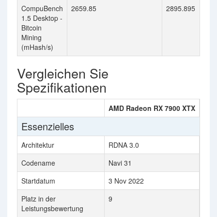
CompuBench
2659.85
2895.895
1.5 Desktop -
Bitcoin
Mining
(mHash/s)
Vergleichen Sie
Spezifikationen
AMD Radeon RX 7900 XTX
NVI
Essenzielles
Architektur
RDNA 3.0
Ada
Codename
Navi 31
AD1
Startdatum
3 Nov 2022
3 J
Platz in der
9
8
Leistungsbewertung