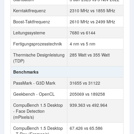
Kerntaktfrequenz
2310 MHz vs 1855 MHz
Boost-Taktfrequenz
2610 MHz vs 2499 MHz
Leitungssysteme
7680 vs 6144
Fertigungsprozesstechnik
4 nm vs 5 nm
Thermische Designleistung
285 Watt vs 355 Watt
(TDP)
Benchmarks
PassMark - G3D Mark
31655 vs 31122
Geekbench - OpenCL
205069 vs 189258
CompuBench 1.5 Desktop
939.363 vs 492.964
- Face Detection
(mPixels/s)
CompuBench 1.5 Desktop
67.426 vs 65.586