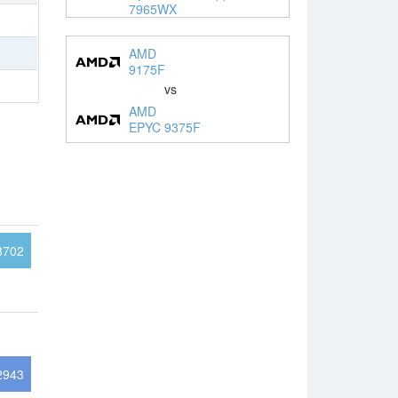
7965WX
AMD
9175F
vs
AMD
EPYC 9375F
3702
2943