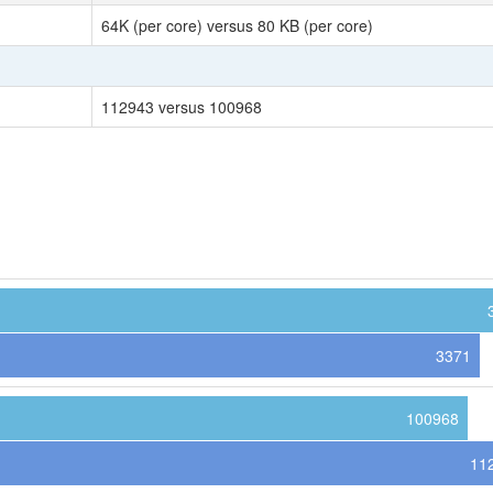
64K (per core) versus 80 KB (per core)
112943 versus 100968
3371
100968
11