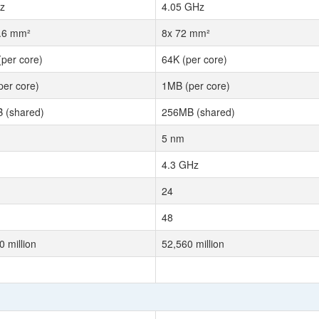
z
4.05 GHz
.6 mm²
8x 72 mm²
(per core)
64K (per core)
per core)
1MB (per core)
 (shared)
256MB (shared)
5 nm
4.3 GHz
24
48
 million
52,560 million