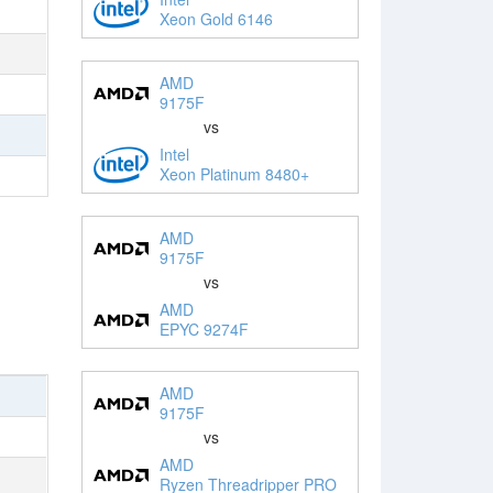
Xeon Gold 6146
AMD
9175F
vs
Intel
Xeon Platinum 8480+
AMD
9175F
vs
AMD
EPYC 9274F
AMD
9175F
vs
AMD
Ryzen Threadripper PRO