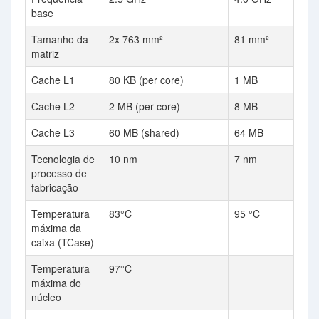
base
Tamanho da
2x 763 mm²
81 mm²
matriz
Cache L1
80 KB (per core)
1 MB
Cache L2
2 MB (per core)
8 MB
Cache L3
60 MB (shared)
64 MB
Tecnologia de
10 nm
7 nm
processo de
fabricação
Temperatura
83°C
95 °C
máxima da
caixa (TCase)
Temperatura
97°C
máxima do
núcleo