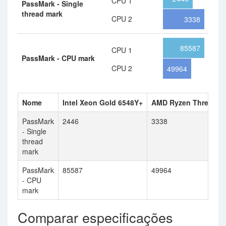
CPU 1
PassMark - Single
thread mark
CPU 2
3338
85587
CPU 1
PassMark - CPU mark
CPU 2
49964
Nome
Intel Xeon Gold 6548Y+
AMD Ryzen Threadri
PassMark
2446
3338
- Single
thread
mark
PassMark
85587
49964
- CPU
mark
Comparar especificações