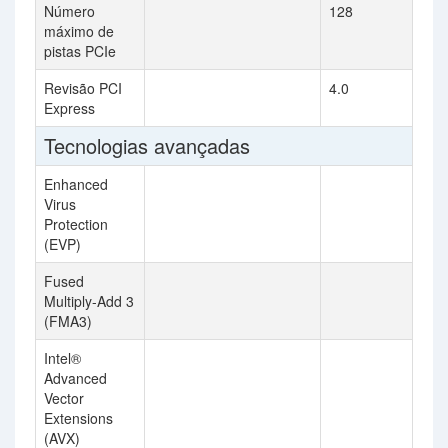
Número
128
máximo de
pistas PCIe
Revisão PCI
4.0
Express
Tecnologias avançadas
Enhanced
Virus
Protection
(EVP)
Fused
Multiply-Add 3
(FMA3)
Intel®
Advanced
Vector
Extensions
(AVX)