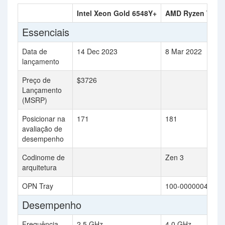
Intel Xeon Gold 6548Y+
AMD Ryzen Thre
Essenciais
Data de
14 Dec 2023
8 Mar 2022
lançamento
Preço de
$3726
Lançamento
(MSRP)
Posicionar na
171
181
avaliação de
desempenho
Codinome de
Zen 3
arquitetura
OPN Tray
100-000000447
Desempenho
Frequência
2.5 GHz
4.0 GHz