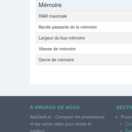
Mémoire
RAM maximale
Bande passante de la mémoire
Largeur du bus mémoire
Vitesse de mémoire
Genre de mémoire
À PROPOS DE NOUS
SECTI
AskGeek.io - Comparer les processeurs
Proce
et les cartes vidéo pour choisir le
Co
meilleur.
Éva