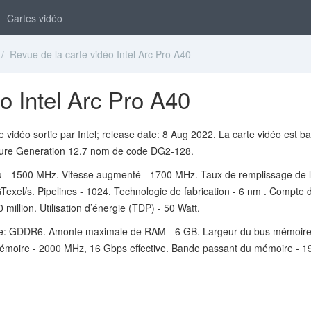
Cartes vidéo
/ Revue de la carte vidéo Intel Arc Pro A40
o Intel Arc Pro A40
e vidéo sortie par Intel; release date: 8 Aug 2022. La carte vidéo est b
cture Generation 12.7 nom de code DG2-128.
u - 1500 MHz. Vitesse augmenté - 1700 MHz. Taux de remplissage de 
GTexel/s. Pipelines - 1024. Technologie de fabrication - 6 nm . Compte 
0 million. Utilisation d’énergie (TDP) - 50 Watt.
e: GDDR6. Amonte maximale de RAM - 6 GB. Largeur du bus mémoire
 mémoire - 2000 MHz, 16 Gbps effective. Bande passant du mémoire - 1