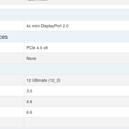
4x mini-DisplayPort 2.0
ces
PCIe 4.0 x8
None
12 Ultimate (12_2)
3.0
4.6
6.6