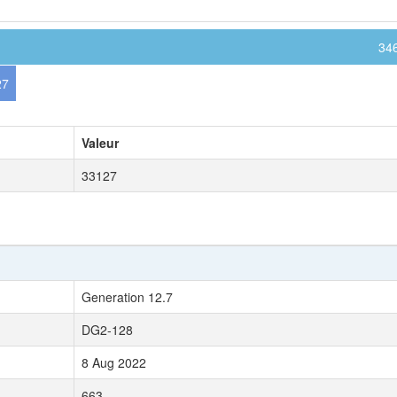
34
27
Valeur
33127
Generation 12.7
DG2-128
8 Aug 2022
663