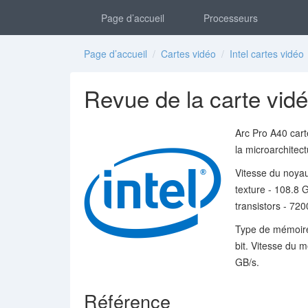
Page d’accueil
Processeurs
Page d’accueil
/
Cartes vidéo
/
Intel cartes vidéo
Revue de la carte vidé
Arc Pro A40 cart
la microarchite
Vitesse du noya
texture - 108.8 
transistors - 720
Type de mémoir
bit. Vitesse du
GB/s.
Référence