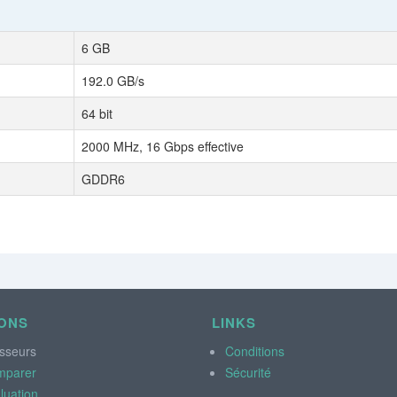
6 GB
192.0 GB/s
64 bit
2000 MHz, 16 Gbps effective
GDDR6
ONS
LINKS
sseurs
Conditions
mparer
Sécurité
luation