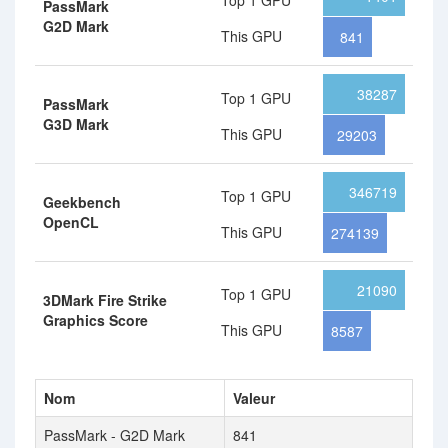
Top 1 GPU
PassMark
G2D Mark
This GPU
841
38287
Top 1 GPU
PassMark
G3D Mark
This GPU
29203
346719
Top 1 GPU
Geekbench
OpenCL
This GPU
274139
21090
Top 1 GPU
3DMark Fire Strike
Graphics Score
This GPU
8587
Nom
Valeur
PassMark - G2D Mark
841