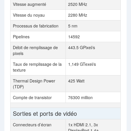
Vitesse augmenté
2520 MHz
Vitesse du noyau
2280 MHz
Processus de fabrication
5 nm
Pipelines
14592
Débit de remplissage de
443.5 GPixel/s
pixels
Taux de remplissage de la
1,149 GTexel/s
texture
Thermal Design Power
425 Watt
(TDP)
Compte de transistor
76300 million
Sorties et ports de vidéo
Connecteurs d’écran
1x HDMI 2.1, 3x
DisplayPort 1.4a