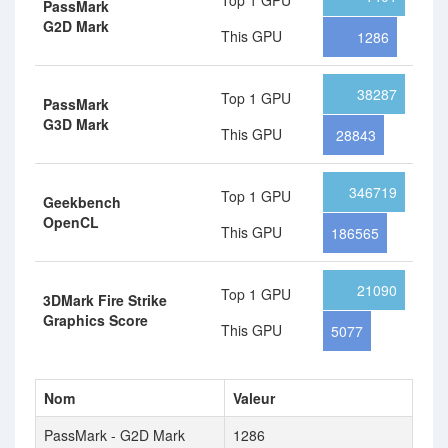
Top 1 GPU
PassMark
G2D Mark
This GPU
1286
38287
Top 1 GPU
PassMark
G3D Mark
This GPU
28843
346719
Top 1 GPU
Geekbench
OpenCL
This GPU
186565
21090
Top 1 GPU
3DMark Fire Strike
Graphics Score
This GPU
5077
Nom
Valeur
PassMark - G2D Mark
1286