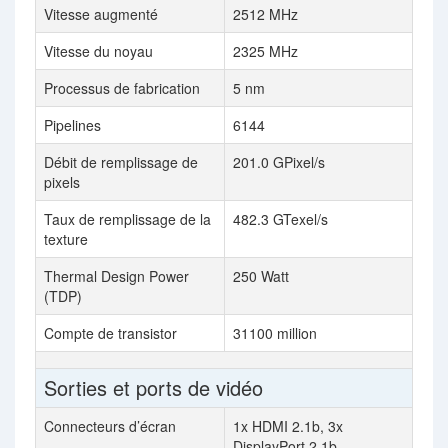
Vitesse augmenté
2512 MHz
Vitesse du noyau
2325 MHz
Processus de fabrication
5 nm
Pipelines
6144
Débit de remplissage de
201.0 GPixel/s
pixels
Taux de remplissage de la
482.3 GTexel/s
texture
Thermal Design Power
250 Watt
(TDP)
Compte de transistor
31100 million
Sorties et ports de vidéo
Connecteurs d’écran
1x HDMI 2.1b, 3x
DisplayPort 2.1b