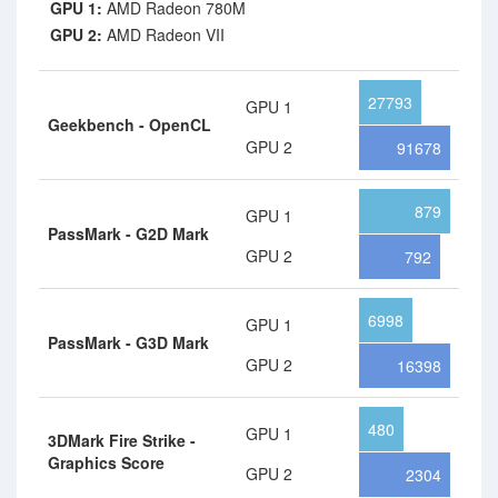
GPU 1:
AMD Radeon 780M
GPU 2:
AMD Radeon VII
27793
GPU 1
Geekbench - OpenCL
GPU 2
91678
879
GPU 1
PassMark - G2D Mark
GPU 2
792
6998
GPU 1
PassMark - G3D Mark
GPU 2
16398
480
GPU 1
3DMark Fire Strike -
Graphics Score
GPU 2
2304