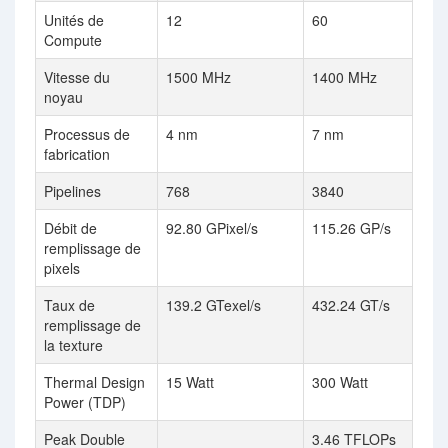
Unités de
12
60
Compute
Vitesse du
1500 MHz
1400 MHz
noyau
Processus de
4 nm
7 nm
fabrication
Pipelines
768
3840
Débit de
92.80 GPixel/s
115.26 GP/s
remplissage de
pixels
Taux de
139.2 GTexel/s
432.24 GT/s
remplissage de
la texture
Thermal Design
15 Watt
300 Watt
Power (TDP)
Peak Double
3.46 TFLOPs