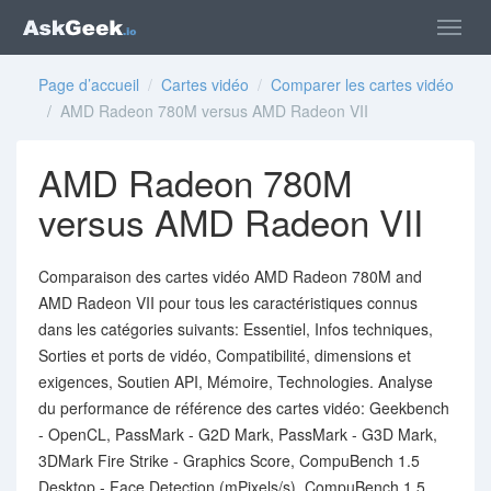
Page d’accueil
/
Cartes vidéo
/
Comparer les cartes vidéo
/ AMD Radeon 780M versus AMD Radeon VII
AMD Radeon 780M
versus AMD Radeon VII
Comparaison des cartes vidéo AMD Radeon 780M and
AMD Radeon VII pour tous les caractéristiques connus
dans les catégories suivants: Essentiel, Infos techniques,
Sorties et ports de vidéo, Compatibilité, dimensions et
exigences, Soutien API, Mémoire, Technologies. Analyse
du performance de référence des cartes vidéo: Geekbench
- OpenCL, PassMark - G2D Mark, PassMark - G3D Mark,
3DMark Fire Strike - Graphics Score, CompuBench 1.5
Desktop - Face Detection (mPixels/s), CompuBench 1.5