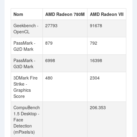
Nom
AMD Radeon 780M
AMD Radeon VII
Geekbench -
27793
91678
OpenCL
PassMark -
879
792
G2D Mark
PassMark -
6998
16398
G3D Mark
3DMark Fire
480
2304
Strike -
Graphics
Score
CompuBench
206.353
1.5 Desktop -
Face
Detection
(mPixels/s)