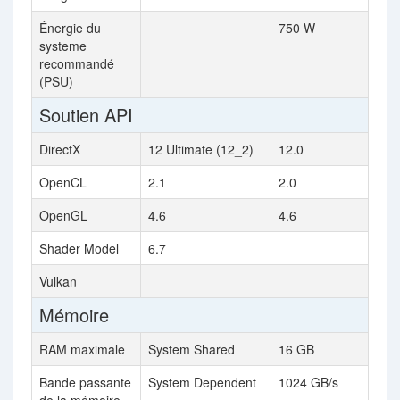
Énergie du
750 W
systeme
recommandé
(PSU)
Soutien API
DirectX
12 Ultimate (12_2)
12.0
OpenCL
2.1
2.0
OpenGL
4.6
4.6
Shader Model
6.7
Vulkan
Mémoire
RAM maximale
System Shared
16 GB
Bande passante
System Dependent
1024 GB/s