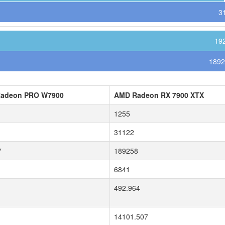
3
19
1892
adeon PRO W7900
AMD Radeon RX 7900 XTX
1255
31122
7
189258
6841
492.964
14101.507