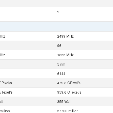
9
MHz
2499 MHz
96
MHz
1855 MHz
5 nm
6144
GPixel/s
479.8 GPixel/s
GTexel/s
959.6 GTexel/s
tt
355 Watt
million
57700 million