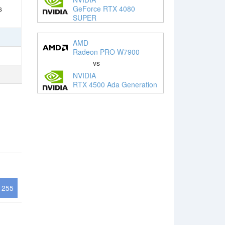
GeForce RTX 4080
s
SUPER
AMD
Radeon PRO W7900
vs
NVIDIA
RTX 4500 Ada Generation
1255