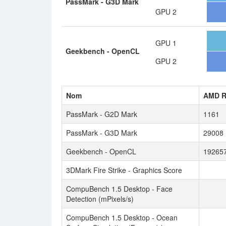
PassMark - G3D Mark
GPU 2
GPU 1
Geekbench - OpenCL
GPU 2
Nom
AMD R
PassMark - G2D Mark
1161
PassMark - G3D Mark
29008
Geekbench - OpenCL
19265
3DMark Fire Strike - Graphics Score
CompuBench 1.5 Desktop - Face
Detection (mPixels/s)
CompuBench 1.5 Desktop - Ocean