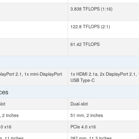
3.838 TFLOPS (1:16)
122.8 TFLOPS (2:1)
61.42 TFLOPS
layPort 2.1, 1x mini-DisplayPort
1x HDMI 2.1a, 2x DisplayPort 2.1, 
USB Type-C
ces
slot
Dual-slot
 2 inches
51 mm, 2 inches
.0 x16
PCIe 4.0 x16
, 11 inches
287 mm, 11.3 inches