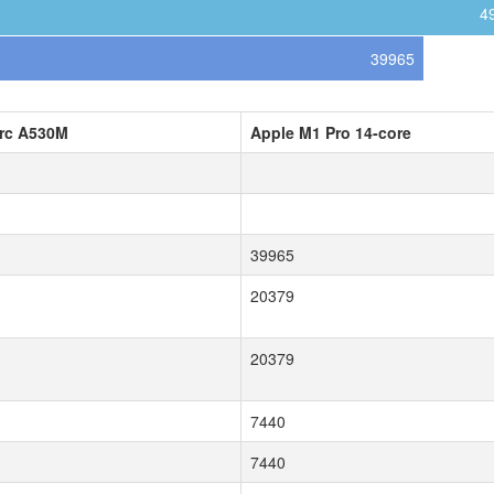
4
39965
Arc A530M
Apple M1 Pro 14-core
39965
20379
20379
7440
7440