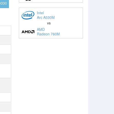
9330
Intel
Arc A530M
vs
AMD
Radeon 760M