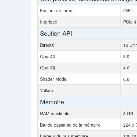
Facteur de forme
IGP
Interface
PCIe 4
Soutien API
DirectX
12 Ult
OpenCL
3.0
OpenGL
4.6
Shader Model
6.6
Vulkan
Mémoire
RAM maximale
8 GB
Bande passante de la mémoire
224.0 
Largeur du bus mémoire
128 bit