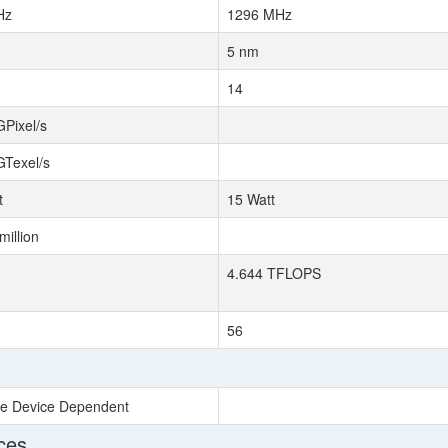
Hz
1296 MHz
5 nm
14
GPixel/s
GTexel/s
t
15 Watt
million
4.644 TFLOPS
56
le Device Dependent
ces