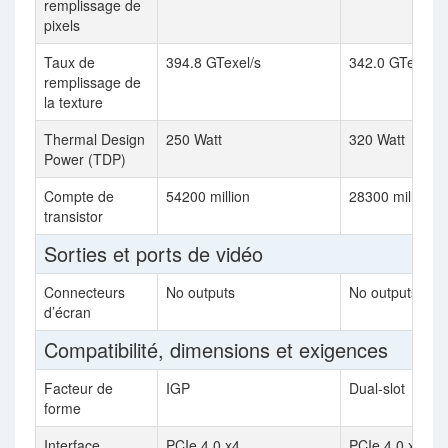
remplissage de
pixels
Taux de
394.8 GTexel/s
342.0 GTexel/s
remplissage de
la texture
Thermal Design
250 Watt
320 Watt
Power (TDP)
Compte de
54200 million
28300 million
transistor
Sorties et ports de vidéo
Connecteurs
No outputs
No outputs
d’écran
Compatibilité, dimensions et exigences
Facteur de
IGP
Dual-slot
forme
Interface
PCIe 4.0 x4
PCIe 4.0 x16