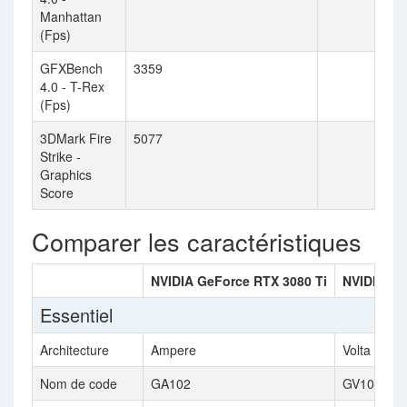
Manhattan
(Fps)
GFXBench
3359
4.0 - T-Rex
(Fps)
3DMark Fire
5077
Strike -
Graphics
Score
Comparer les caractéristiques
NVIDIA GeForce RTX 3080 Ti
NVIDIA Te
Essentiel
Architecture
Ampere
Volta
Nom de code
GA102
GV100