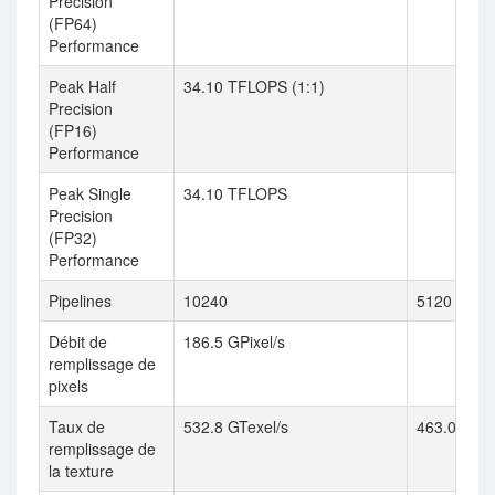
Precision
(FP64)
Performance
Peak Half
34.10 TFLOPS (1:1)
Precision
(FP16)
Performance
Peak Single
34.10 TFLOPS
Precision
(FP32)
Performance
Pipelines
10240
5120
Débit de
186.5 GPixel/s
remplissage de
pixels
Taux de
532.8 GTexel/s
463.0 GTexe
remplissage de
la texture