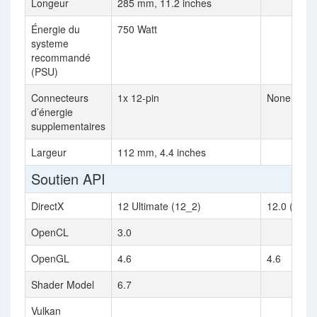
Longeur
285 mm, 11.2 inches
Énergie du
750 Watt
systeme
recommandé
(PSU)
Connecteurs
1x 12-pin
None
d’énergie
supplementaires
Largeur
112 mm, 4.4 inches
Soutien API
DirectX
12 Ultimate (12_2)
12.0 (12_1
OpenCL
3.0
OpenGL
4.6
4.6
Shader Model
6.7
Vulkan