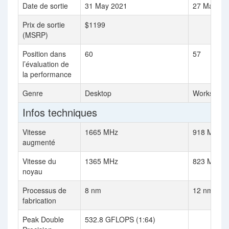
Date de sortie
31 May 2021
27 March 
Prix de sortie
$1199
(MSRP)
Position dans
60
57
l’évaluation de
la performance
Genre
Desktop
Workstatio
Infos techniques
Vitesse
1665 MHz
918 MHz
augmenté
Vitesse du
1365 MHz
823 MHz
noyau
Processus de
8 nm
12 nm
fabrication
Peak Double
532.8 GFLOPS (1:64)