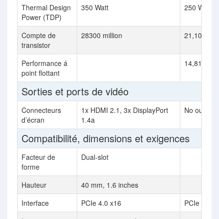
Thermal Design
350 Watt
250 Watt
Power (TDP)
Compte de
28300 million
21,100 mill
transistor
Performance á
14,817 gfl
point flottant
Sorties et ports de vidéo
Connecteurs
1x HDMI 2.1, 3x DisplayPort
No outputs
d’écran
1.4a
Compatibilité, dimensions et exigences
Facteur de
Dual-slot
forme
Hauteur
40 mm, 1.6 inches
Interface
PCIe 4.0 x16
PCIe 3.0 x