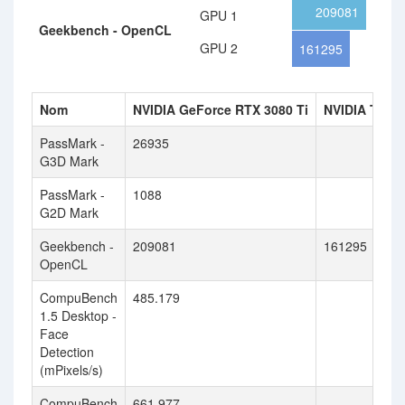
209081
GPU 1
Geekbench - OpenCL
GPU 2
161295
Nom
NVIDIA GeForce RTX 3080 Ti
NVIDIA Tesl
PassMark -
26935
G3D Mark
PassMark -
1088
G2D Mark
Geekbench -
209081
161295
OpenCL
CompuBench
485.179
1.5 Desktop -
Face
Detection
(mPixels/s)
CompuBench
661.977