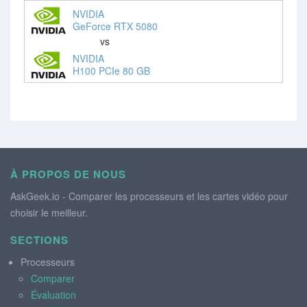
NVIDIA
GeForce RTX 5080
vs
NVIDIA
H100 PCIe 80 GB
À PROPOS DE NOUS
AskGeek.io - Comparer les processeurs et les cartes vidéo pour
choisir le meilleur.
SECTIONS
Processeurs
Comparer
Évaluation