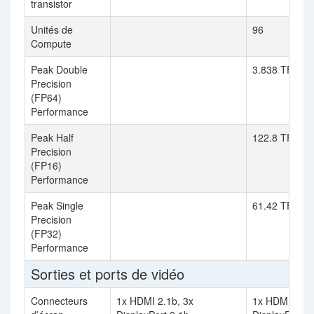
transistor
Unités de
96
Compute
Peak Double
3.838 TFLOPS
Precision
(FP64)
Performance
Peak Half
122.8 TFLOPS
Precision
(FP16)
Performance
Peak Single
61.42 TFLOP
Precision
(FP32)
Performance
Sorties et ports de vidéo
Connecteurs
1x HDMI 2.1b, 3x
1x HDMI 2.1a