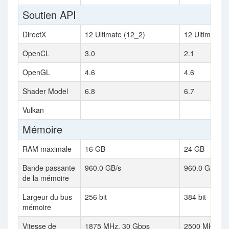
Soutien API
DirectX
12 Ultimate (12_2)
12 Ultimate (
OpenCL
3.0
2.1
OpenGL
4.6
4.6
Shader Model
6.8
6.7
Vulkan
Mémoire
RAM maximale
16 GB
24 GB
Bande passante
960.0 GB/s
960.0 GB/s
de la mémoire
Largeur du bus
256 bit
384 bit
mémoire
Vitesse de
1875 MHz, 30 Gbps
2500 MHz, 2