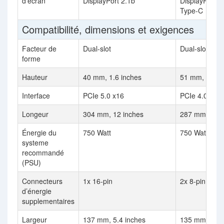
d’écran
DisplayPort 2.1b
DisplayPort 2
Type-C
Compatibilité, dimensions et exigences
Facteur de
Dual-slot
Dual-slot
forme
Hauteur
40 mm, 1.6 inches
51 mm, 2 inc
Interface
PCIe 5.0 x16
PCIe 4.0 x16
Longeur
304 mm, 12 inches
287 mm, 11.3
Énergie du
750 Watt
750 Watt
systeme
recommandé
(PSU)
Connecteurs
1x 16-pin
2x 8-pin
d’énergie
supplementaires
Largeur
137 mm, 5.4 inches
135 mm, 5.3 