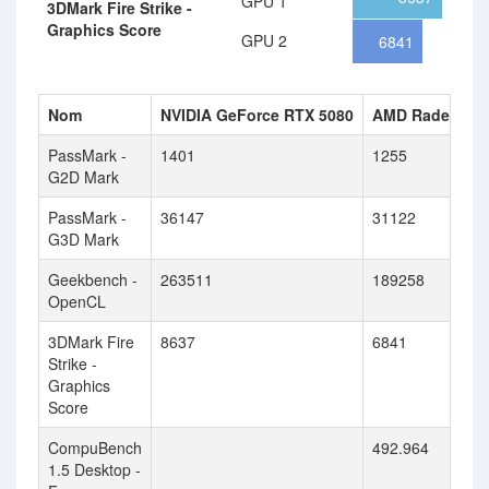
GPU 1
3DMark Fire Strike -
Graphics Score
GPU 2
6841
Nom
NVIDIA GeForce RTX 5080
AMD Radeon RX
PassMark -
1401
1255
G2D Mark
PassMark -
36147
31122
G3D Mark
Geekbench -
263511
189258
OpenCL
3DMark Fire
8637
6841
Strike -
Graphics
Score
CompuBench
492.964
1.5 Desktop -