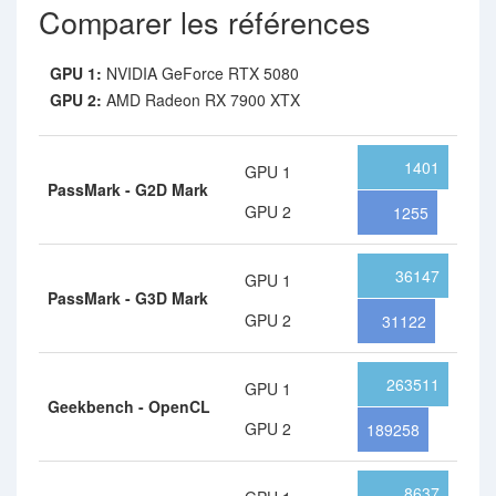
Comparer les références
GPU 1:
NVIDIA GeForce RTX 5080
GPU 2:
AMD Radeon RX 7900 XTX
1401
GPU 1
PassMark - G2D Mark
GPU 2
1255
36147
GPU 1
PassMark - G3D Mark
GPU 2
31122
263511
GPU 1
Geekbench - OpenCL
GPU 2
189258
8637