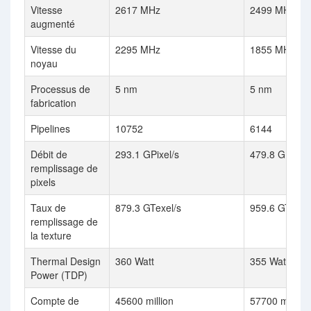
Vitesse
2617 MHz
2499 MHz
augmenté
Vitesse du
2295 MHz
1855 MHz
noyau
Processus de
5 nm
5 nm
fabrication
Pipelines
10752
6144
Débit de
293.1 GPixel/s
479.8 GPixel/
remplissage de
pixels
Taux de
879.3 GTexel/s
959.6 GTexel
remplissage de
la texture
Thermal Design
360 Watt
355 Watt
Power (TDP)
Compte de
45600 million
57700 million