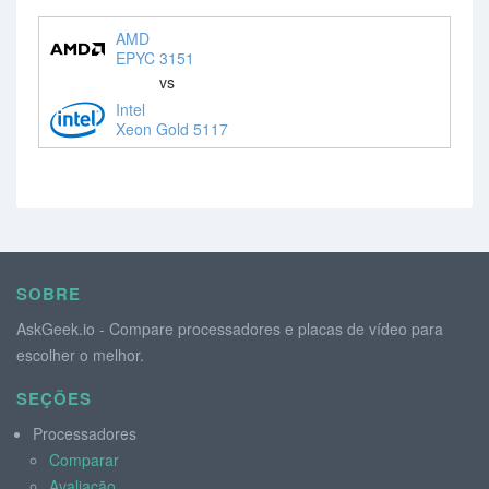
AMD
EPYC 3151
vs
Intel
Xeon Gold 5117
SOBRE
AskGeek.io - Compare processadores e placas de vídeo para
escolher o melhor.
SEÇÕES
Processadores
Comparar
Avaliação