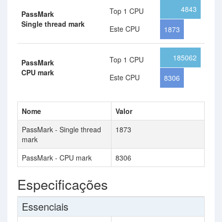
4843
Top 1 CPU
PassMark
Single thread mark
Este CPU
1873
185062
Top 1 CPU
PassMark
CPU mark
Este CPU
8306
Nome
Valor
PassMark - Single thread
1873
mark
PassMark - CPU mark
8306
Especificações
Essenciais