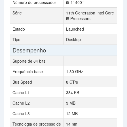
Número do processador
i5-11400T
Série
11th Generation Intel Core
i5 Processors
Estado
Launched
Tipo
Desktop
Desempenho
Suporte de 64 bits
Frequência base
1.30 GHz
Bus Speed
8 GT/s
Cache L1
384 KB
Cache L2
3 MB
Cache L3
12 MB
Tecnologia de processo de
14 nm