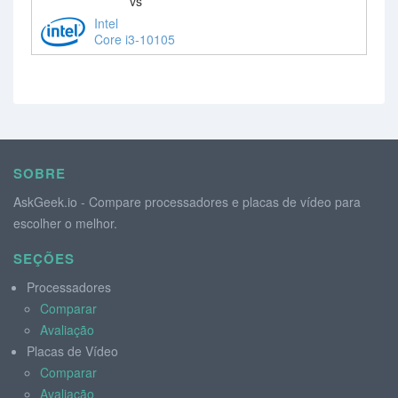
vs
Intel
Core i3-10105
SOBRE
AskGeek.io - Compare processadores e placas de vídeo para
escolher o melhor.
SEÇÕES
Processadores
Comparar
Avaliação
Placas de Vídeo
Comparar
Avaliação