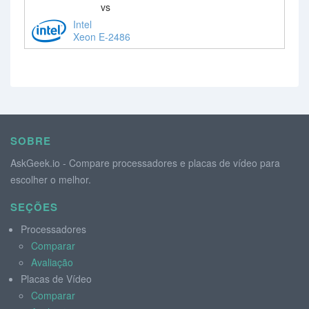
vs
Intel
Xeon E-2486
SOBRE
AskGeek.io - Compare processadores e placas de vídeo para
escolher o melhor.
SEÇÕES
Processadores
Comparar
Avaliação
Placas de Vídeo
Comparar