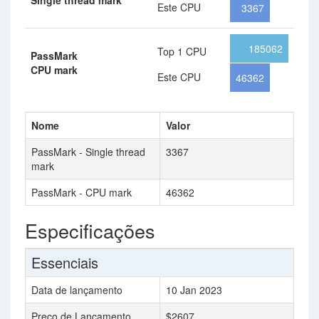
Single thread mark
Este CPU
3367
185062
Top 1 CPU
PassMark
CPU mark
Este CPU
46362
Nome
Valor
PassMark - Single thread
3367
mark
PassMark - CPU mark
46362
Especificações
Essenciais
Data de lançamento
10 Jan 2023
Preço de Lançamento
$2607