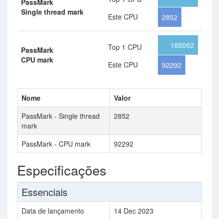
PassMark
Single thread mark
Este CPU
2852
185062
Top 1 CPU
PassMark
CPU mark
Este CPU
92292
Nome
Valor
PassMark - Single thread
2852
mark
PassMark - CPU mark
92292
Especificações
Essenciais
Data de lançamento
14 Dec 2023