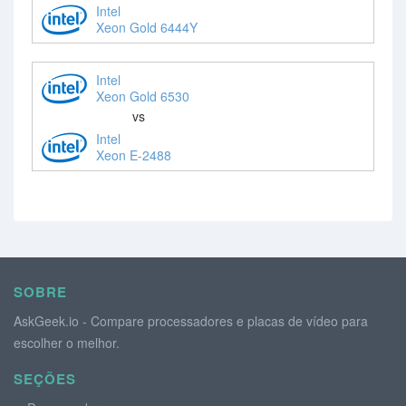
Intel
Xeon Gold 6444Y
Intel
Xeon Gold 6530
vs
Intel
Xeon E-2488
SOBRE
AskGeek.io - Compare processadores e placas de vídeo para
escolher o melhor.
SEÇÕES