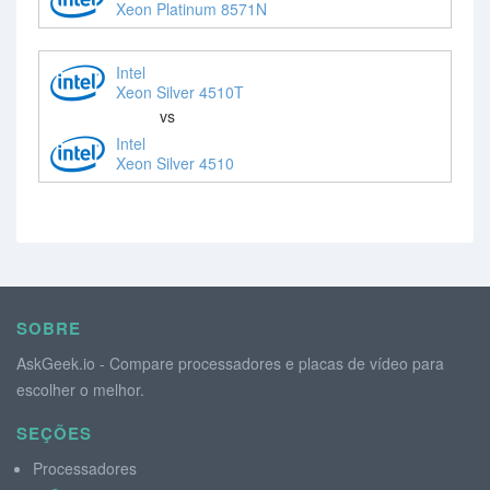
Xeon Platinum 8571N
Intel
Xeon Silver 4510T
vs
Intel
Xeon Silver 4510
SOBRE
AskGeek.io - Compare processadores e placas de vídeo para
escolher o melhor.
SEÇÕES
Processadores