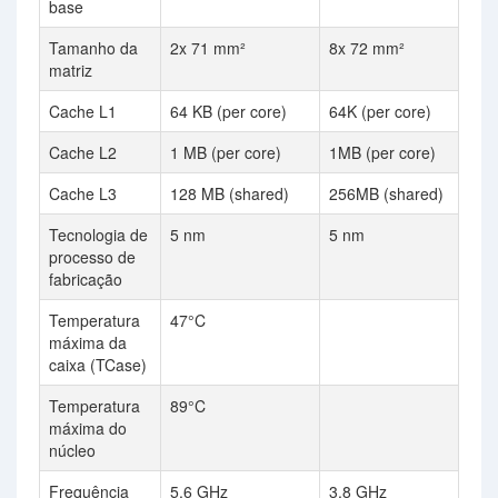
base
Tamanho da
2x 71 mm²
8x 72 mm²
matriz
Cache L1
64 KB (per core)
64K (per core)
Cache L2
1 MB (per core)
1MB (per core)
Cache L3
128 MB (shared)
256MB (shared)
Tecnologia de
5 nm
5 nm
processo de
fabricação
Temperatura
47°C
máxima da
caixa (TCase)
Temperatura
89°C
máxima do
núcleo
Frequência
5.6 GHz
3.8 GHz