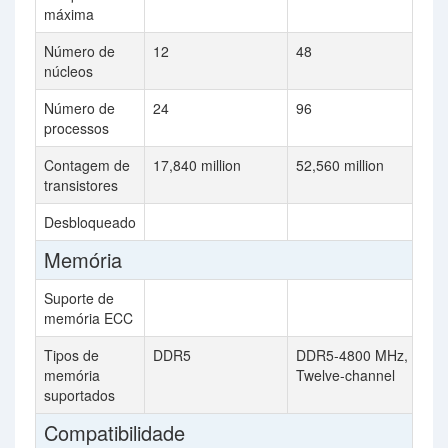
máxima
Número de
12
48
núcleos
Número de
24
96
processos
Contagem de
17,840 million
52,560 million
transistores
Desbloqueado
Memória
Suporte de
memória ECC
Tipos de
DDR5
DDR5-4800 MHz,
memória
Twelve-channel
suportados
Compatibilidade