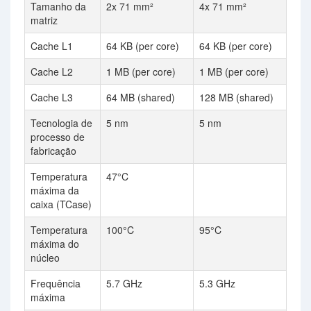
Tamanho da
2x 71 mm²
4x 71 mm²
matriz
Cache L1
64 KB (per core)
64 KB (per core)
Cache L2
1 MB (per core)
1 MB (per core)
Cache L3
64 MB (shared)
128 MB (shared)
Tecnologia de
5 nm
5 nm
processo de
fabricação
Temperatura
47°C
máxima da
caixa (TCase)
Temperatura
100°C
95°C
máxima do
núcleo
Frequência
5.7 GHz
5.3 GHz
máxima