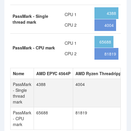
4388
CPU 1
PassMark - Single
thread mark
CPU 2
4004
65688
CPU 1
PassMark - CPU mark
CPU 2
81819
Nome
AMD EPYC 4564P
AMD Ryzen Threadripper 
PassMark
4388
4004
- Single
thread
mark
PassMark
65688
81819
- CPU
mark