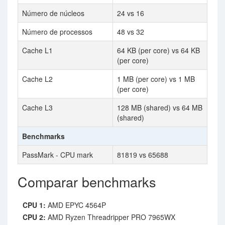
Número de núcleos
24 vs 16
Número de processos
48 vs 32
Cache L1
64 KB (per core) vs 64 KB
(per core)
Cache L2
1 MB (per core) vs 1 MB
(per core)
Cache L3
128 MB (shared) vs 64 MB
(shared)
Benchmarks
PassMark - CPU mark
81819 vs 65688
Comparar benchmarks
CPU 1:
AMD EPYC 4564P
CPU 2:
AMD Ryzen Threadripper PRO 7965WX