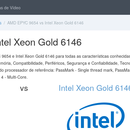
s de Vídeo
s
/ AMD EPYC 9654 vs Intel Xeon Gold 6146
tel Xeon Gold 6146
654 e Intel Xeon Gold 6146 para todas as características conhecida
ória, Compatibilidade, Periféricos, Segurança e Confiabilidade, Tecn
do processador de referência: PassMark - Single thread mark, PassMar
 - Multi-Core.
vs
Intel Xeon Gold 614