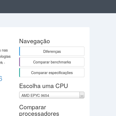
Navegação
s nas
Diferenças
ologias
Comparar benchmarks
k -
Comparar especificações
6
Escolha uma CPU
AMD EPYC 9654
Comparar
processadores