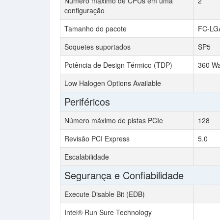
Número máximo de CPUs em uma
2
configuração
Tamanho do pacote
FC-LG
Soquetes suportados
SP5
Potência de Design Térmico (TDP)
360 Wa
Low Halogen Options Available
Periféricos
Número máximo de pistas PCIe
128
Revisão PCI Express
5.0
Escalabilidade
Segurança e Confiabilidade
Execute Disable Bit (EDB)
Intel® Run Sure Technology