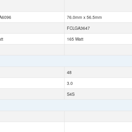
A6096
76.0mm x 56.5mm
FCLGA3647
tt
165 Watt
48
3.0
S4S