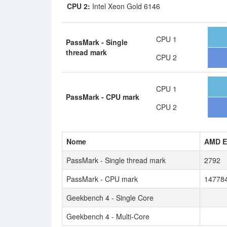
CPU 2:
Intel Xeon Gold 6146
CPU 1
PassMark - Single
thread mark
CPU 2
CPU 1
PassMark - CPU mark
CPU 2
Nome
AMD E
PassMark - Single thread mark
2792
PassMark - CPU mark
14778
Geekbench 4 - Single Core
Geekbench 4 - Multi-Core