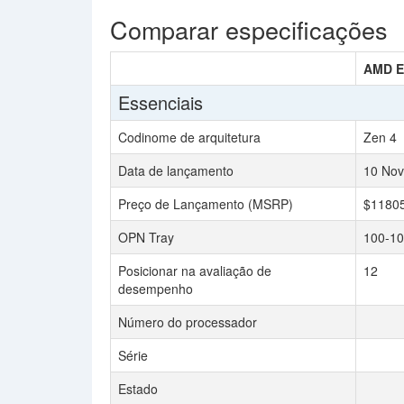
Comparar especificações
AMD E
Essenciais
Codinome de arquitetura
Zen 4
Data de lançamento
10 Nov
Preço de Lançamento (MSRP)
$1180
OPN Tray
100-1
Posicionar na avaliação de
12
desempenho
Número do processador
Série
Estado