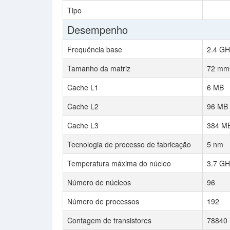
Tipo
Desempenho
Frequência base
2.4 GH
Tamanho da matriz
72 mm
Cache L1
6 MB
Cache L2
96 MB
Cache L3
384 M
Tecnologia de processo de fabricação
5 nm
Temperatura máxima do núcleo
3.7 GH
Número de núcleos
96
Número de processos
192
Contagem de transistores
78840 