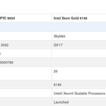
PYC 9654
Intel Xeon Gold 6146
Skylake
 2022
Q3'17
5
00000789
26
6146
Intel® Xeon® Scalable Processors
Launched