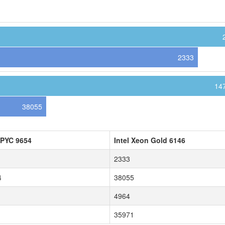
2333
14
38055
PYC 9654
Intel Xeon Gold 6146
2333
4
38055
4964
35971