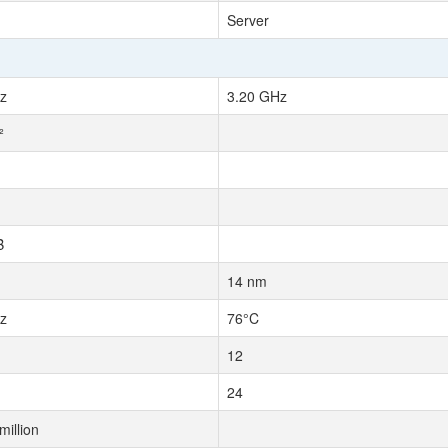
Server
z
3.20 GHz
²
B
14 nm
z
76°C
12
24
million