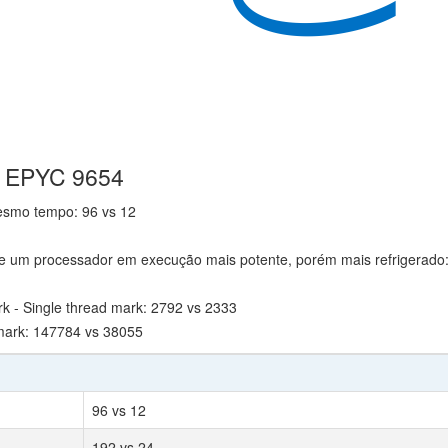
D EPYC 9654
mesmo tempo: 96 vs 12
te um processador em execução mais potente, porém mais refrigerado
- Single thread mark: 2792 vs 2333
ark: 147784 vs 38055
96 vs 12
192 vs 24