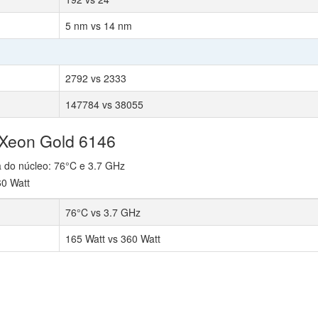
5 nm vs 14 nm
2792 vs 2333
147784 vs 38055
 Xeon Gold 6146
 do núcleo: 76°C e 3.7 GHz
60 Watt
76°C vs 3.7 GHz
165 Watt vs 360 Watt