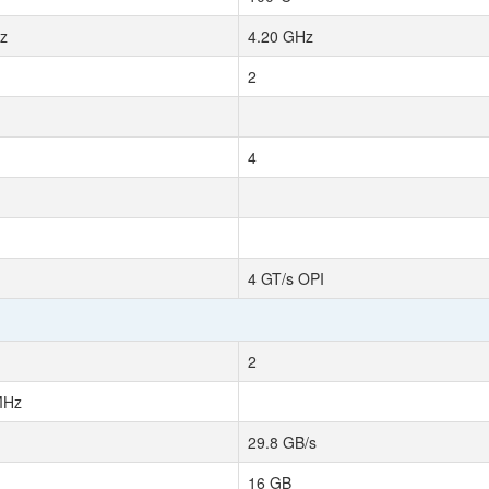
z
4.20 GHz
2
4
4 GT/s OPI
2
MHz
29.8 GB/s
16 GB