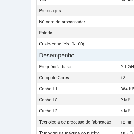
Preço agora
Número do processador
Estado
Custo-benefício (0-100)
Desempenho
Frequência base
2.1 GH
Compute Cores
12
Cache L1
384 K
Cache L2
2 MB
Cache L3
4 MB
Tecnologia de processo de fabricação
12 nm
Temperatura máxima do núcleo
105°C