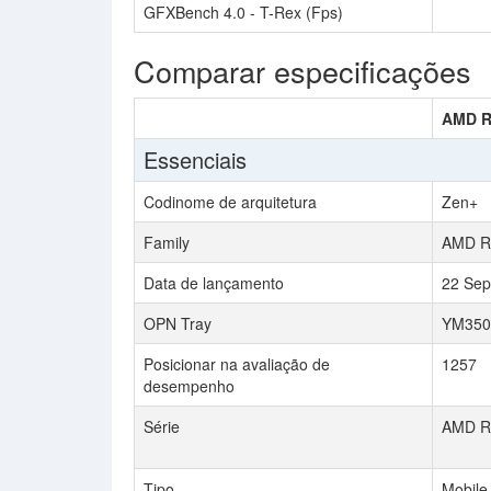
GFXBench 4.0 - T-Rex (Fps)
Comparar especificações
AMD R
Essenciais
Codinome de arquitetura
Zen+
Family
AMD Ry
Data de lançamento
22 Sep
OPN Tray
YM35
Posicionar na avaliação de
1257
desempenho
Série
AMD Ry
Tipo
Mobile