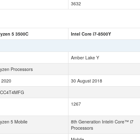
3632
yzen 5 3500C
Intel Core i7-8500Y
Amber Lake Y
zen Processors
 2020
30 August 2018
0CC4T4MFG
1267
zen 5 Mobile
8th Generation Intel® Core™ i7
Processors
Mobile