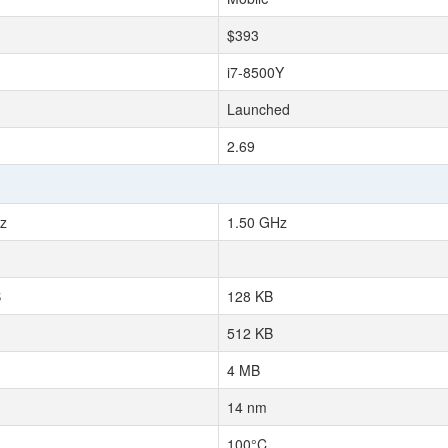
$393
i7-8500Y
Launched
2.69
z
1.50 GHz
B
128 KB
512 KB
4 MB
14 nm
100°C