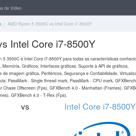
s de Vídeo
s
/ AMD Ryzen 5 3500C vs Intel Core i7-8500Y
 Intel Core i7-8500Y
5 3500C e Intel Core i7-8500Y para todas as características conheci
Memória, Gráficos, Interfaces gráficas, Suporte à API de gráficos,
de imagem gráfica, Periféricos, Segurança e Confiabilidade, Virtualiz
cia: PassMark - Single thread mark, PassMark - CPU mark, GFXBench 
ar Chase Offscreen (Fps), GFXBench 4.0 - Manhattan (Frames), GFX
mes), GFXBench 4.0 - T-Rex (Fps).
vs
Intel Core i7-8500Y