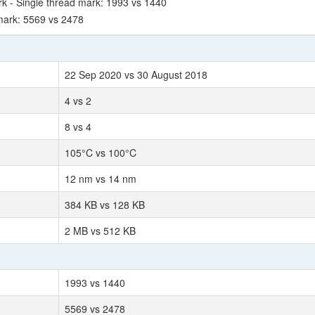
- Single thread mark: 1993 vs 1440
ark: 5569 vs 2478
22 Sep 2020 vs 30 August 2018
4 vs 2
8 vs 4
105°C vs 100°C
12 nm vs 14 nm
384 KB vs 128 KB
2 MB vs 512 KB
1993 vs 1440
5569 vs 2478