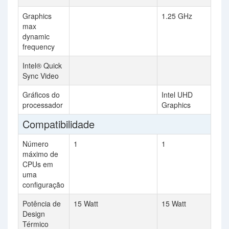
Graphics
1.25 GHz
max
dynamic
frequency
Intel® Quick
Sync Video
Gráficos do
Intel UHD
processador
Graphics
Compatibilidade
Número
1
1
máximo de
CPUs em
uma
configuração
Potência de
15 Watt
15 Watt
Design
Térmico