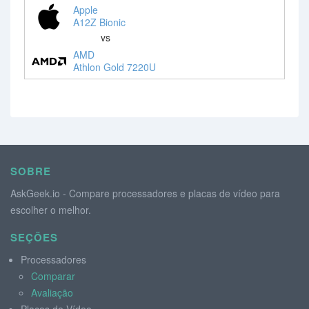
Apple
A12Z Bionic
vs
AMD
Athlon Gold 7220U
SOBRE
AskGeek.io - Compare processadores e placas de vídeo para
escolher o melhor.
SEÇÕES
Processadores
Comparar
Avaliação
Placas de Vídeo