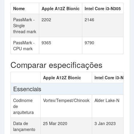
Nome
Apple A12Z Bionic
Intel Core i3-N305
PassMark -
2202
2146
Single
thread mark
PassMark -
9365
9790
CPU mark
Comparar especificações
Apple A12Z Bionic
Intel Core i3-N305
Essenciais
Codinome
Vortex/Tempest/Chinook
Alder Lake-N
de
arquitetura
Data de
25 Mar 2020
3 Jan 2023
lançamento