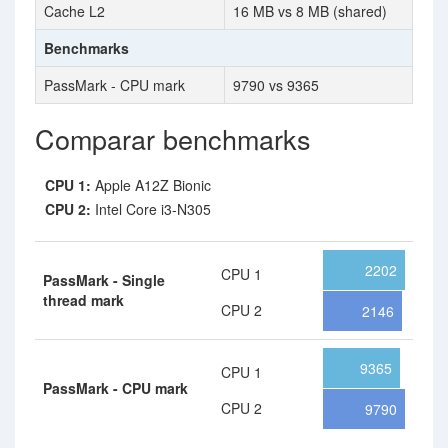
Cache L2
16 MB vs 8 MB (shared)
Benchmarks
PassMark - CPU mark
9790 vs 9365
Comparar benchmarks
CPU 1:
Apple A12Z Bionic
CPU 2:
Intel Core i3-N305
2202
CPU 1
PassMark - Single
thread mark
CPU 2
2146
9365
CPU 1
PassMark - CPU mark
CPU 2
9790