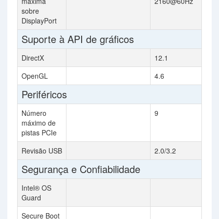
máxima
2160@60Hz
sobre
DisplayPort
Suporte à API de gráficos
DirectX
12.1
OpenGL
4.6
Periféricos
Número
9
máximo de
pistas PCIe
Revisão USB
2.0/3.2
Segurança e Confiabilidade
Intel® OS
Guard
Secure Boot