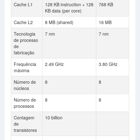
Cache L1
128 KB instruction + 128
768 KB
KB data (per core)
Cache L2
8 MB (shared)
16 MB
Tecnologia
7 nm
7 nm
de processo
de
fabricação
Frequência
2.49 GHz
3.80 GHz
máxima
Número de
8
8
núcleos
Número de
8
8
processos
Contagem
10 billion
de
transistores