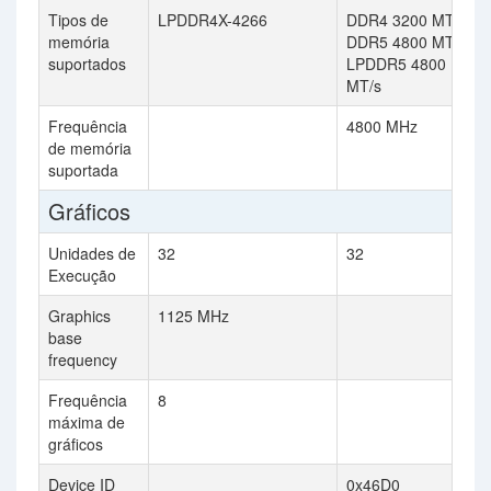
Tipos de
LPDDR4X-4266
DDR4 3200 MT/s,
memória
DDR5 4800 MT/s,
suportados
LPDDR5 4800
MT/s
Frequência
4800 MHz
de memória
suportada
Gráficos
Unidades de
32
32
Execução
Graphics
1125 MHz
base
frequency
Frequência
8
máxima de
gráficos
Device ID
0x46D0