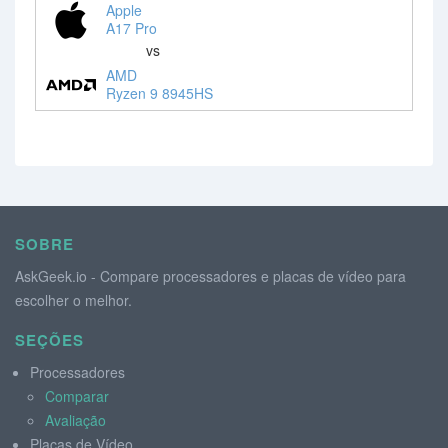
Apple
A17 Pro
vs
AMD
Ryzen 9 8945HS
SOBRE
AskGeek.io - Compare processadores e placas de vídeo para
escolher o melhor.
SEÇÕES
Processadores
Comparar
Avaliação
Placas de Vídeo