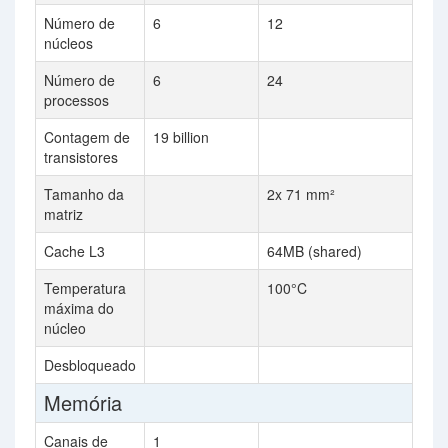
Número de
6
12
núcleos
Número de
6
24
processos
Contagem de
19 billion
transistores
Tamanho da
2x 71 mm²
matriz
Cache L3
64MB (shared)
Temperatura
100°C
máxima do
núcleo
Desbloqueado
Memória
Canais de
1