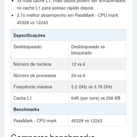
3x mais cache L1, mais dados podem ser armazenados
no cache L1 para acesso rápido depois
3.7x melhor desempenho em PassMark - CPU mark:
45328 vs 12243
Especificações
Desbloqueado
Desbloqueado vs
bloqueado
Número de núcleos
12 vs 6
Número de processos
24 vs 6
Frequência máxima
5.2 GHz vs 3.78 GHz
Cache L1
64K (per core) vs 256 KB
Benchmarks
PassMark - CPU mark
45328 vs 12243
Comparar benchmarks