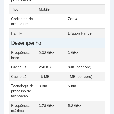
Tipo
Mobile
Codinome de
Zen 4
arquitetura
Family
Dragon Range
Desempenho
Frequência
2.02 GHz
3 GHz
base
Cache L1
256 KB
64K (per core)
Cache L2
16 MB
1MB (per core)
Tecnologia de
3 nm
5 nm
processo de
fabricação
Frequência
3.78 GHz
5.2 GHz
máxima