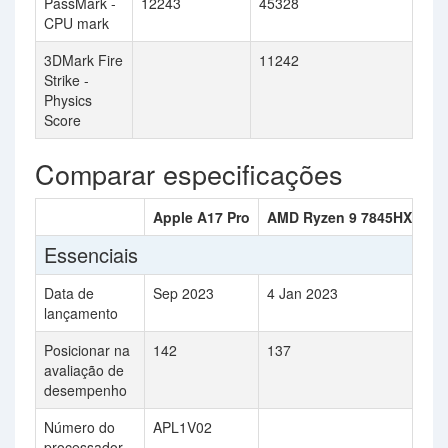
PassMark -
12243
45328
CPU mark
3DMark Fire
11242
Strike -
Physics
Score
Comparar especificações
Apple A17 Pro
AMD Ryzen 9 7845HX
Essenciais
Data de
Sep 2023
4 Jan 2023
lançamento
Posicionar na
142
137
avaliação de
desempenho
Número do
APL1V02
processador