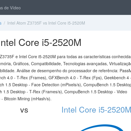
s de Vídeo
s
/ Intel Atom Z3735F vs Intel Core i5-2520M
Intel Core i5-2520M
Z3735F e Intel Core i5-2520M para todas as características conhecida
ória, Gráficos, Compatibilidade, Tecnologias avançadas, Virtualizaçã
iabilidade. Análise de desempenho do processador de referência: Pass
ch 4.0 - T-Rex (Frames), GFXBench 4.0 - T-Rex (Fps), Geekbench 4 
h 1.5 Desktop - Face Detection (mPixels/s), CompuBench 1.5 Desktop
 1.5 Desktop - T-Rex (Frames/s), CompuBench 1.5 Desktop - Video
 Bitcoin Mining (mHash/s).
vs
Intel Core i5-2520