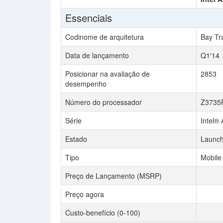
Essenciais
Codinome de arquitetura
Bay Tra
Data de lançamento
Q1'14
Posicionar na avaliação de
2853
desempenho
Número do processador
Z3735
Série
Intel®
Estado
Launc
Tipo
Mobile
Preço de Lançamento (MSRP)
Preço agora
Custo-benefício (0-100)