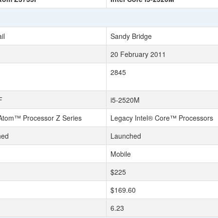
il
Sandy Bridge
20 February 2011
2845
F
i5-2520M
 Atom™ Processor Z Series
Legacy Intel® Core™ Processors
hed
Launched
Mobile
$225
$169.60
6.23