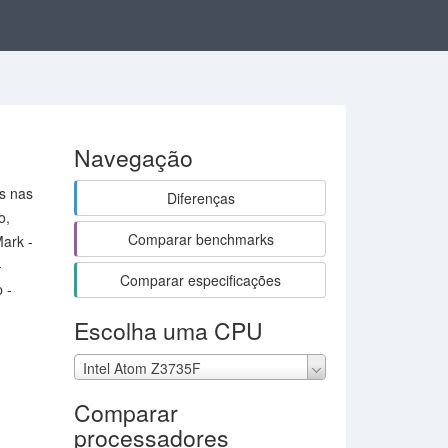
Navegação
s nas
Diferenças
o,
Comparar benchmarks
Mark -
-
Comparar especificações
 -
Escolha uma CPU
M
Intel Atom Z3735F
Comparar
processadores