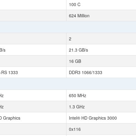
100 C
624 Million
2
B/s
21.3 GB/s
16 GB
-RS 1333
DDR3 1066/1333
Hz
650 MHz
Hz
1.3 GHz
HD Graphics
Intel® HD Graphics 3000
0x116