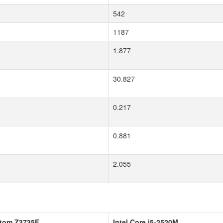
542
1187
1.877
30.827
0.217
0.881
2.055
Atom Z3735F
Intel Core i5-2520M