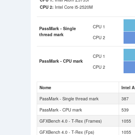
CPU 2:
Intel Core i5-2520M
CPU 1
PassMark - Single
thread mark
CPU 2
CPU 1
PassMark - CPU mark
CPU 2
Nome
Intel 
PassMark - Single thread mark
387
PassMark - CPU mark
539
GFXBench 4.0 - T-Rex (Frames)
1055
GFXBench 4.0 - T-Rex (Fps)
1055