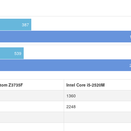
387
539
Atom Z3735F
Intel Core i5-2520M
1360
2248