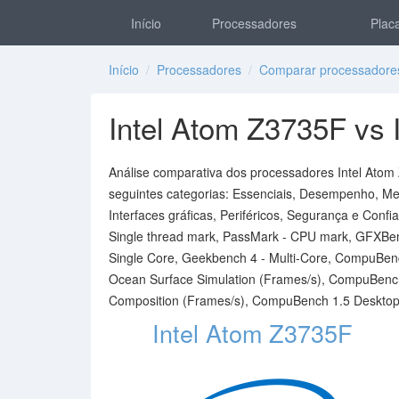
Início
Processadores
Placa
Início
/
Processadores
/
Comparar processadore
Intel Atom Z3735F vs 
Análise comparativa dos processadores Intel Atom 
seguintes categorias: Essenciais, Desempenho, Mem
Interfaces gráficas, Periféricos, Segurança e Conf
Single thread mark, PassMark - CPU mark, GFXBen
Single Core, Geekbench 4 - Multi-Core, CompuBenc
Ocean Surface Simulation (Frames/s), CompuBench
Composition (Frames/s), CompuBench 1.5 Desktop -
Intel Atom Z3735F