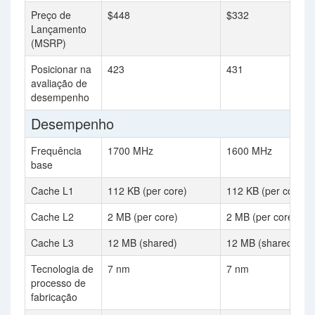
Preço de
$448
$332
Lançamento
(MSRP)
Posicionar na
423
431
avaliação de
desempenho
Desempenho
Frequência
1700 MHz
1600 MHz
base
Cache L1
112 KB (per core)
112 KB (per core)
Cache L2
2 MB (per core)
2 MB (per core)
Cache L3
12 MB (shared)
12 MB (shared)
Tecnologia de
7 nm
7 nm
processo de
fabricação