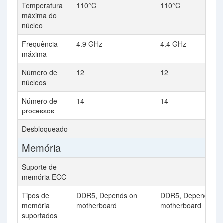
Temperatura
110°C
110°C
máxima do
núcleo
Frequência
4.9 GHz
4.4 GHz
máxima
Número de
12
12
núcleos
Número de
14
14
processos
Desbloqueado
Memória
Suporte de
memória ECC
Tipos de
DDR5, Depends on
DDR5, Depends on
memória
motherboard
motherboard
suportados