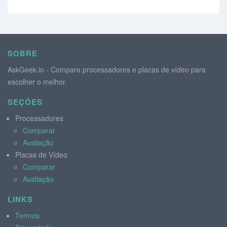
SOBRE
AskGeek.io - Compare processadores e placas de vídeo para
escolher o melhor.
SEÇÕES
Processadores
Comparar
Avaliação
Placas de Vídeo
Comparar
Avaliação
LINKS
Termos