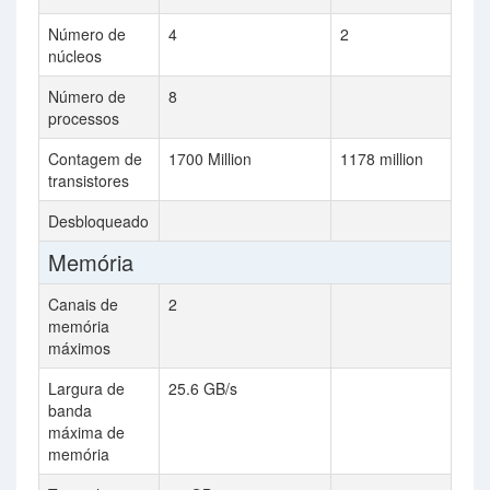
Número de
4
2
núcleos
Número de
8
processos
Contagem de
1700 Million
1178 million
transistores
Desbloqueado
Memória
Canais de
2
memória
máximos
Largura de
25.6 GB/s
banda
máxima de
memória