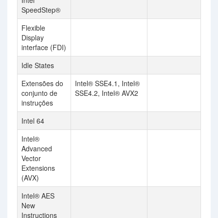
Intel
SpeedStep®
Flexible
Display
interface (FDI)
Idle States
Extensões do
Intel® SSE4.1, Intel®
conjunto de
SSE4.2, Intel® AVX2
instruções
Intel 64
Intel®
Advanced
Vector
Extensions
(AVX)
Intel® AES
New
Instructions