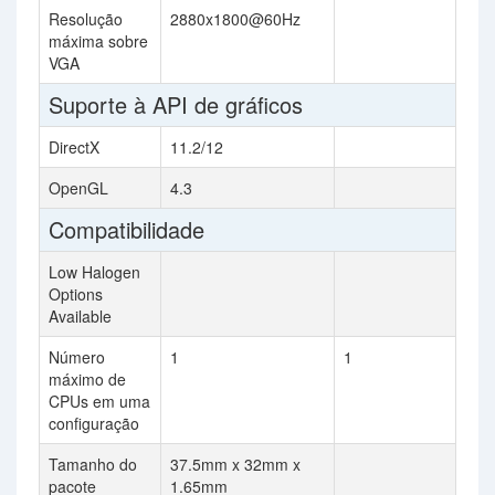
Resolução
2880x1800@60Hz
máxima sobre
VGA
Suporte à API de gráficos
DirectX
11.2/12
OpenGL
4.3
Compatibilidade
Low Halogen
Options
Available
Número
1
1
máximo de
CPUs em uma
configuração
Tamanho do
37.5mm x 32mm x
pacote
1.65mm