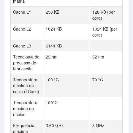
matriz
Cache L1
256 KB
128 KB (per
core)
Cache L2
1024 KB
1024 KB (per
core)
Cache L3
6144 KB
Tecnologia de
22 nm
32 nm
processo de
fabricação
Temperatura
100 °C
70 °C
máxima da
caixa (TCase)
Temperatura
100°C
máxima do
núcleo
Frequência
3.60 GHz
3 GHz
máxima