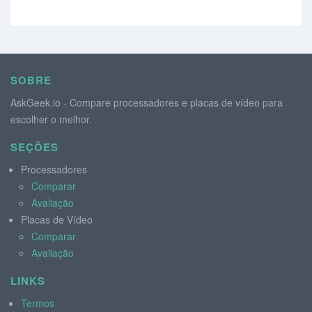
SOBRE
AskGeek.io - Compare processadores e placas de vídeo para
escolher o melhor.
SEÇÕES
Processadores
Comparar
Avaliação
Placas de Vídeo
Comparar
Avaliação
LINKS
Termos