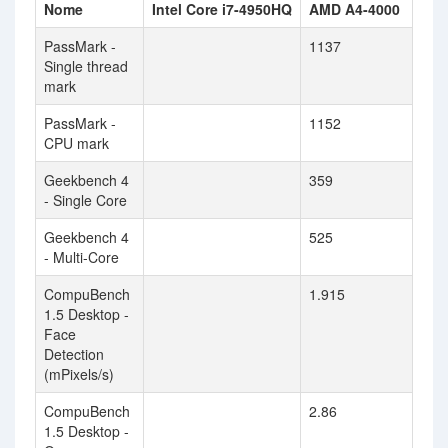
Nome
Intel Core i7-4950HQ
AMD A4-4000
PassMark -
1137
Single thread
mark
PassMark -
1152
CPU mark
Geekbench 4
359
- Single Core
Geekbench 4
525
- Multi-Core
CompuBench
1.915
1.5 Desktop -
Face
Detection
(mPixels/s)
CompuBench
2.86
1.5 Desktop -