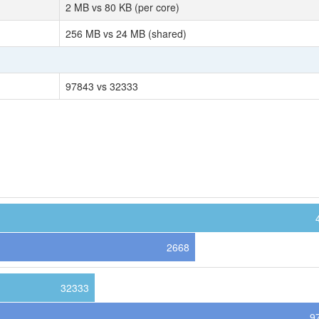
2 MB vs 80 KB (per core)
256 MB vs 24 MB (shared)
97843 vs 32333
2668
32333
9