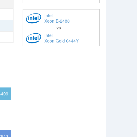
Intel
Xeon E-2488
vs
Intel
Xeon Gold 6444Y
4409
7843