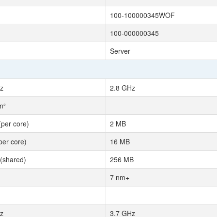
100-100000345WOF
100-000000345
Server
z
2.8 GHz
m²
(per core)
2 MB
per core)
16 MB
(shared)
256 MB
7 nm+
z
3.7 GHz