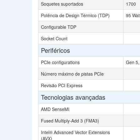
Soquetes suportados
1700
Potência de Design Térmico (TDP)
95 Wat
Configurable TDP
Socket Count
Periféricos
PCIe configurations
Gen 5,
Número máximo de pistas PCIe
Revisão PCI Express
Tecnologias avançadas
AMD SenseMI
Fused Multiply-Add 3 (FMA3)
Intel® Advanced Vector Extensions
(AVX)