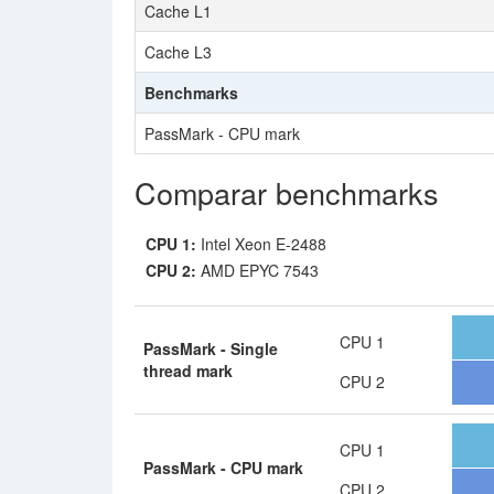
Cache L1
Cache L3
Benchmarks
PassMark - CPU mark
Comparar benchmarks
CPU 1:
Intel Xeon E-2488
CPU 2:
AMD EPYC 7543
CPU 1
PassMark - Single
thread mark
CPU 2
CPU 1
PassMark - CPU mark
CPU 2