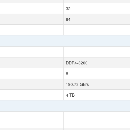
32
64
DDR4-3200
8
190.73 GB/s
4 TB