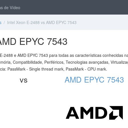
s de Vídeo
s
/ Intel Xeon E-2488 vs AMD EPYC 7543
s AMD EPYC 7543
 E-2488 e AMD EPYC 7543 para todas as características conhecidas n
ória, Compatibilidade, Periféricos, Tecnologias avançadas, Virtualiza
cia: PassMark - Single thread mark, PassMark - CPU mark.
vs
AMD EPYC 7543