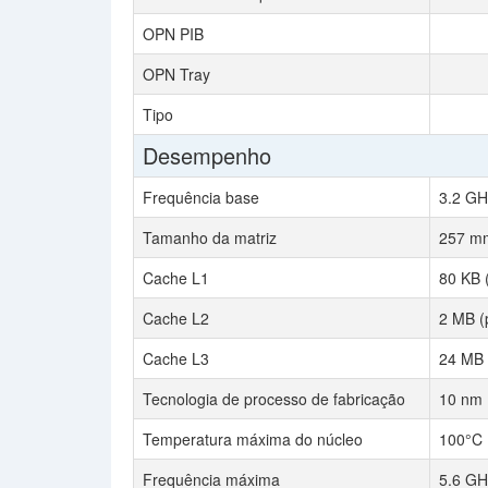
OPN PIB
OPN Tray
Tipo
Desempenho
Frequência base
3.2 GH
Tamanho da matriz
257 m
Cache L1
80 KB 
Cache L2
2 MB (
Cache L3
24 MB 
Tecnologia de processo de fabricação
10 nm
Temperatura máxima do núcleo
100°C
Frequência máxima
5.6 GH