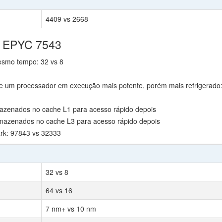
4409 vs 2668
D EPYC 7543
mesmo tempo: 32 vs 8
e um processador em execução mais potente, porém mais refrigerado:
azenados no cache L1 para acesso rápido depois
mazenados no cache L3 para acesso rápido depois
k: 97843 vs 32333
32 vs 8
64 vs 16
7 nm+ vs 10 nm