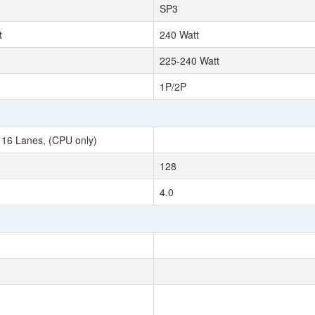
SP3
t
240 Watt
225-240 Watt
1P/2P
 16 Lanes, (CPU only)
128
4.0