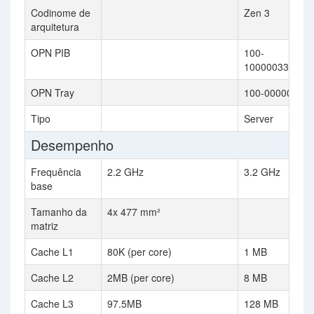
Codinome de
Zen 3
arquitetura
OPN PIB
100-
100000338WO
OPN Tray
100-00000033
Tipo
Server
Desempenho
Frequência
2.2 GHz
3.2 GHz
base
Tamanho da
4x 477 mm²
matriz
Cache L1
80K (per core)
1 MB
Cache L2
2MB (per core)
8 MB
Cache L3
97.5MB
128 MB