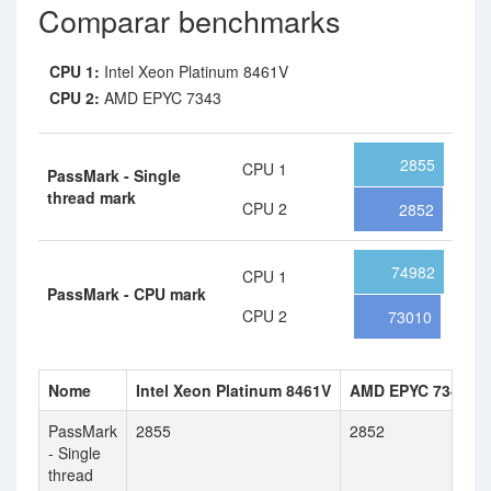
Comparar benchmarks
CPU 1:
Intel Xeon Platinum 8461V
CPU 2:
AMD EPYC 7343
2855
CPU 1
PassMark - Single
thread mark
CPU 2
2852
74982
CPU 1
PassMark - CPU mark
CPU 2
73010
Nome
Intel Xeon Platinum 8461V
AMD EPYC 7343
PassMark
2855
2852
- Single
thread