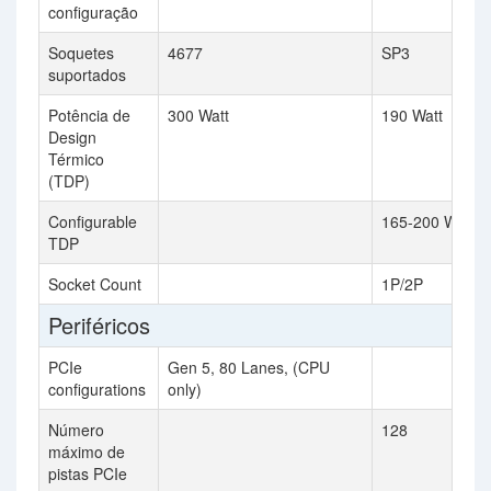
configuração
Soquetes
4677
SP3
suportados
Potência de
300 Watt
190 Watt
Design
Térmico
(TDP)
Configurable
165-200 Watt
TDP
Socket Count
1P/2P
Periféricos
PCIe
Gen 5, 80 Lanes, (CPU
configurations
only)
Número
128
máximo de
pistas PCIe