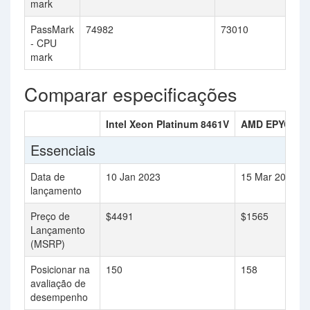
mark
PassMark
74982
73010
- CPU
mark
Comparar especificações
Intel Xeon Platinum 8461V
AMD EPYC 734
Essenciais
Data de
10 Jan 2023
15 Mar 2021
lançamento
Preço de
$4491
$1565
Lançamento
(MSRP)
Posicionar na
150
158
avaliação de
desempenho