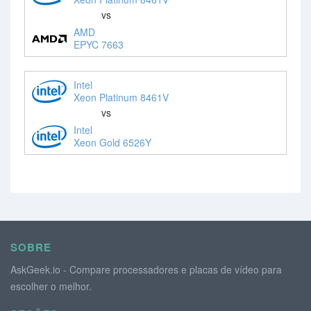
vs
AMD
EPYC 7663
Intel
Xeon Platinum 8461V
vs
Intel
Xeon Gold 6526Y
SOBRE
AskGeek.io - Compare processadores e placas de vídeo para
escolher o melhor.