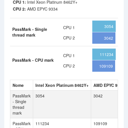
CPU 1:
Intel Xeon Platinum 8462Y+
CPU 2:
AMD EPYC 9334
3054
CPU 1
PassMark - Single
thread mark
CPU 2
3042
111234
CPU 1
PassMark - CPU mark
CPU 2
109109
Nome
Intel Xeon Platinum 8462Y+
AMD EPYC 9334
PassMark
3054
3042
- Single
thread
mark
PassMark
111234
109109