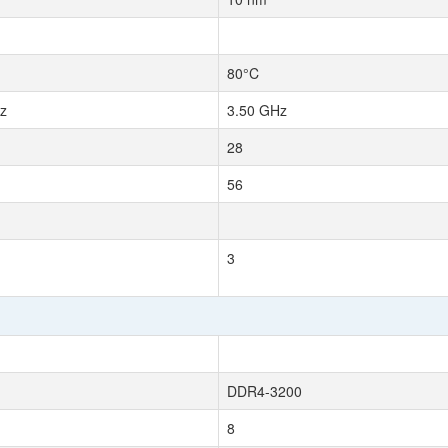
80°C
z
3.50 GHz
28
56
3
DDR4-3200
8