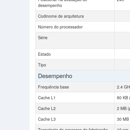
desempenho
Codinome de arquitetura
Número do processador
Série
Estado
Tipo
Desempenho
Frequência base
2.4 GH
Cache L1
80 KB 
Cache L2
2 MB (
Cache L3
30 MB 
Tecnologia de processo de fabricação
10 nm