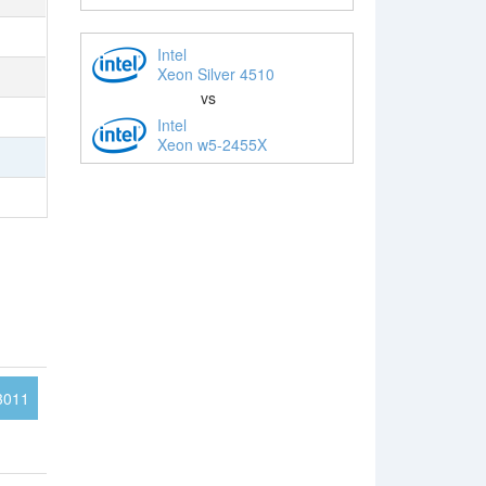
Intel
Xeon Silver 4510
vs
Intel
Xeon w5-2455X
3011