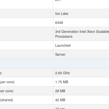
Ice Lake
6348
3rd Generation Intel Xeon Scalabl
Processors
Launched
Server
z
2.60 GHz
(per core)
1.75 MB
per core)
28 MB
(shared)
42 MB
10 nm