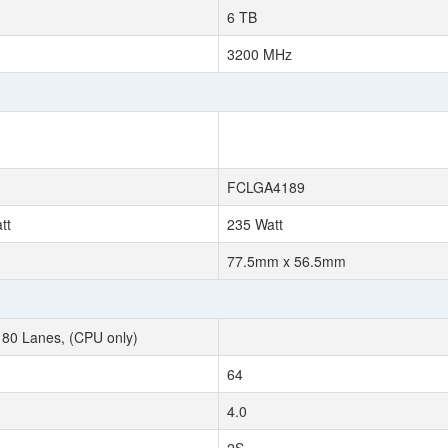
6 TB
3200 MHz
FCLGA4189
tt
235 Watt
77.5mm x 56.5mm
 80 Lanes, (CPU only)
64
4.0