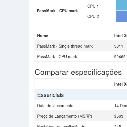
CPU 1
PassMark - CPU mark
CPU 2
Nome
Intel 
PassMark - Single thread mark
3011
PassMark - CPU mark
52465
Comparar especificações
Intel 
Essenciais
Data de lançamento
14 Dec
Preço de Lançamento (MSRP)
$563
Posicionar na avaliação de
245