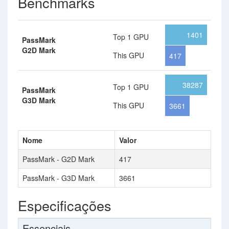
Benchmarks
1401
Top 1 GPU
PassMark
G2D Mark
This GPU
417
38287
Top 1 GPU
PassMark
G3D Mark
This GPU
3661
Nome
Valor
PassMark - G2D Mark
417
PassMark - G3D Mark
3661
Especificações
Essenciais