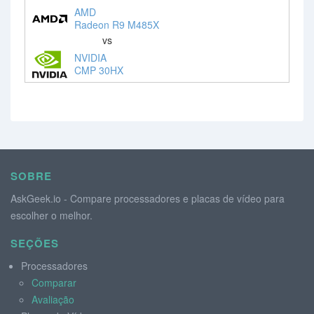
AMD
Radeon R9 M485X
vs
NVIDIA
CMP 30HX
SOBRE
AskGeek.io - Compare processadores e placas de vídeo para
escolher o melhor.
SEÇÕES
Processadores
Comparar
Avaliação