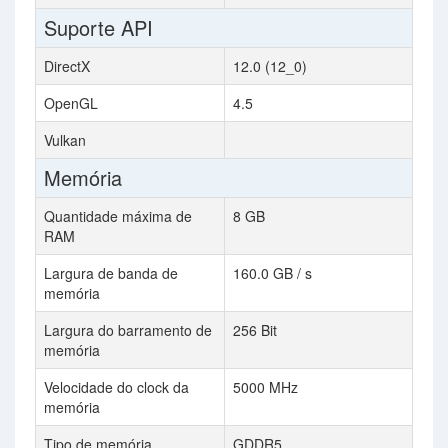
Suporte API
DirectX
12.0 (12_0)
OpenGL
4.5
Vulkan
Memória
Quantidade máxima de
8 GB
RAM
Largura de banda de
160.0 GB / s
memória
Largura do barramento de
256 Bit
memória
Velocidade do clock da
5000 MHz
memória
Tipo de memória
GDDR5