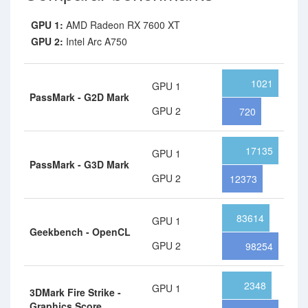
GPU 1:
AMD Radeon RX 7600 XT
GPU 2:
Intel Arc A750
1021
GPU 1
PassMark - G2D Mark
GPU 2
720
17135
GPU 1
PassMark - G3D Mark
GPU 2
12373
83614
GPU 1
Geekbench - OpenCL
GPU 2
98254
2348
GPU 1
3DMark Fire Strike -
Graphics Score