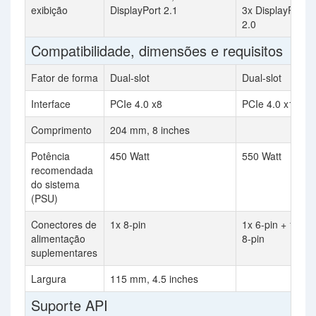
exibição
DisplayPort 2.1
3x DisplayPort
2.0
Compatibilidade, dimensões e requisitos
Fator de forma
Dual-slot
Dual-slot
Interface
PCIe 4.0 x8
PCIe 4.0 x16
Comprimento
204 mm, 8 inches
Potência
450 Watt
550 Watt
recomendada
do sistema
(PSU)
Conectores de
1x 8-pin
1x 6-pin + 1x
alimentação
8-pin
suplementares
Largura
115 mm, 4.5 inches
Suporte API