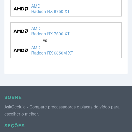
AMD
Radeon RX 6750 XT
AMD
Radeon RX 7600 XT
vs
AMD
Radeon RX 6850M XT
SOBRE
AskGeek.io - Compare processadores e placas de vídeo para
escolher o melhor.
SEÇÕES