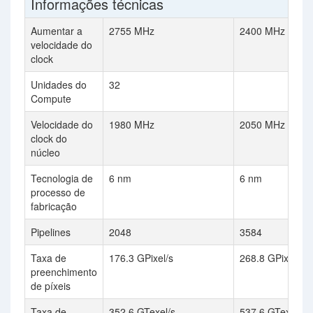
Informações técnicas
Aumentar a
2755 MHz
2400 MHz
velocidade do
clock
Unidades do
32
Compute
Velocidade do
1980 MHz
2050 MHz
clock do
núcleo
Tecnologia de
6 nm
6 nm
processo de
fabricação
Pipelines
2048
3584
Taxa de
176.3 GPixel/s
268.8 GPixel/s
preenchimento
de píxeis
Taxa de
352.6 GTexel/s
537.6 GTexel/s