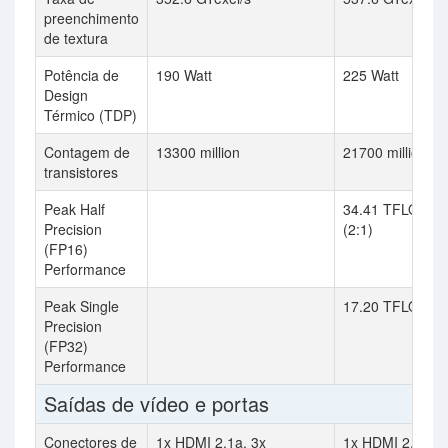
preenchimento
de textura
Potência de
190 Watt
225 Watt
Design
Térmico (TDP)
Contagem de
13300 million
21700 million
transistores
Peak Half
34.41 TFLOPS
Precision
(2:1)
(FP16)
Performance
Peak Single
17.20 TFLOPS
Precision
(FP32)
Performance
Saídas de vídeo e portas
Conectores de
1x HDMI 2.1a, 3x
1x HDMI 2.1,