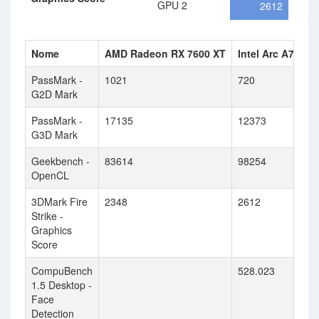
GPU 2
2612
Nome
AMD Radeon RX 7600 XT
Intel Arc A750
PassMark -
1021
720
G2D Mark
PassMark -
17135
12373
G3D Mark
Geekbench -
83614
98254
OpenCL
3DMark Fire
2348
2612
Strike -
Graphics
Score
CompuBench
528.023
1.5 Desktop -
Face
Detection