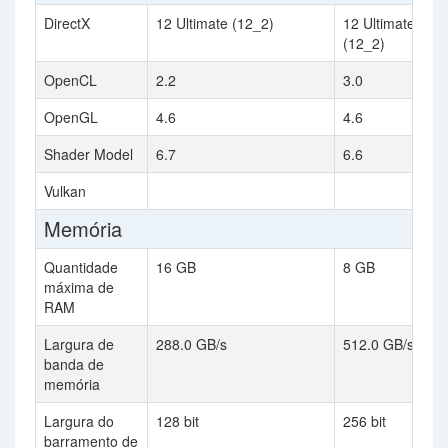
DirectX
12 Ultimate (12_2)
12 Ultimate
(12_2)
OpenCL
2.2
3.0
OpenGL
4.6
4.6
Shader Model
6.7
6.6
Vulkan
Memória
Quantidade
16 GB
8 GB
máxima de
RAM
Largura de
288.0 GB/s
512.0 GB/s
banda de
memória
Largura do
128 bit
256 bit
barramento de