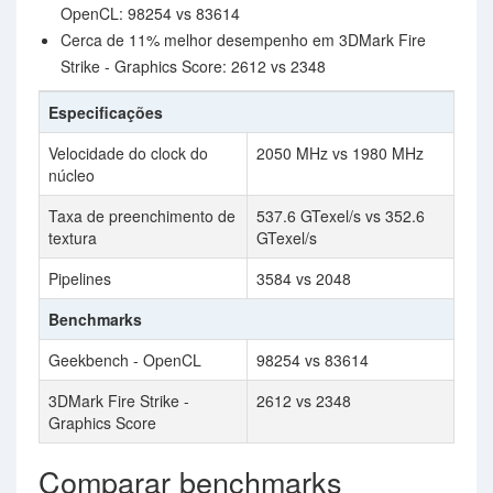
OpenCL: 98254 vs 83614
Cerca de 11% melhor desempenho em 3DMark Fire
Strike - Graphics Score: 2612 vs 2348
Especificações
Velocidade do clock do
2050 MHz vs 1980 MHz
núcleo
Taxa de preenchimento de
537.6 GTexel/s vs 352.6
textura
GTexel/s
Pipelines
3584 vs 2048
Benchmarks
Geekbench - OpenCL
98254 vs 83614
3DMark Fire Strike -
2612 vs 2348
Graphics Score
Comparar benchmarks