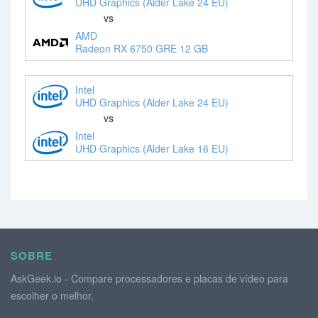
UHD Graphics (Alder Lake 24 EU)
vs
AMD
Radeon RX 6750 GRE 12 GB
Intel
UHD Graphics (Alder Lake 24 EU)
vs
Intel
UHD Graphics (Alder Lake 16 EU)
SOBRE
AskGeek.io - Compare processadores e placas de vídeo para
escolher o melhor.