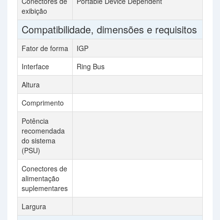
Conectores de
Portable Device Dependent
1x
exibição
Compatibilidade, dimensões e requisitos
Fator de forma
IGP
Du
Interface
Ring Bus
PC
Altura
40
Comprimento
26
Potência
60
recomendada
do sistema
(PSU)
Conectores de
1x
alimentação
suplementares
Largura
11