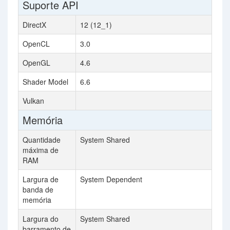
Suporte API
DirectX
12 (12_1)
12
OpenCL
3.0
2.
OpenGL
4.6
4.
Shader Model
6.6
6.
Vulkan
Memória
Quantidade
System Shared
1
máxima de
RAM
Largura de
System Dependent
43
banda de
memória
Largura do
System Shared
19
barramento de