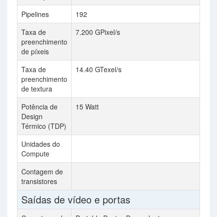
Pipelines
192
2
Taxa de
7.200 GPixel/s
16
preenchimento
de píxeis
Taxa de
14.40 GTexel/s
41
preenchimento
de textura
Potência de
15 Watt
25
Design
Térmico (TDP)
Unidades do
4
Compute
Contagem de
17
transistores
Saídas de vídeo e portas