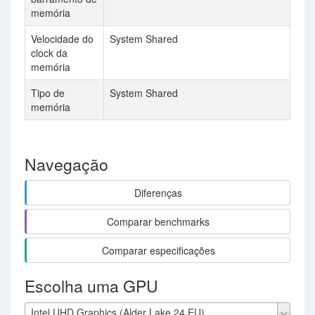
memória
Velocidade do
System Shared
22
clock da
memória
Tipo de
System Shared
G
memória
Navegação
Diferenças
Comparar benchmarks
Comparar especificações
Escolha uma GPU
Intel UHD Graphics (Alder Lake 24 EU)