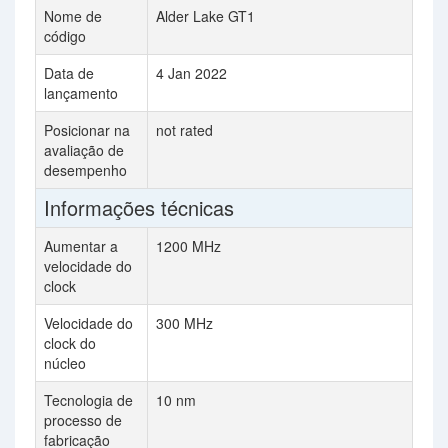
Nome de
Alder Lake GT1
Na
código
Data de
4 Jan 2022
17
lançamento
Posicionar na
not rated
4
avaliação de
desempenho
Informações técnicas
Aumentar a
1200 MHz
2
velocidade do
clock
Velocidade do
300 MHz
2
clock do
núcleo
Tecnologia de
10 nm
7
processo de
fabricação