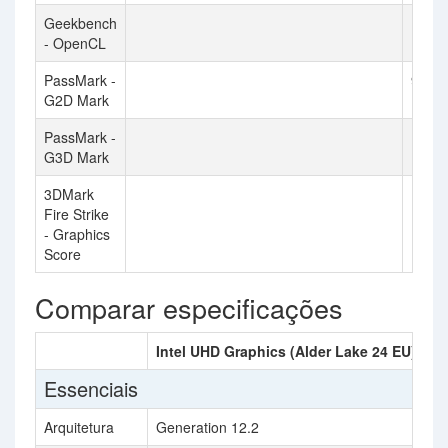
Geekbench
1022
- OpenCL
PassMark -
972
G2D Mark
PassMark -
1969
G3D Mark
3DMark
1260
Fire Strike
- Graphics
Score
Comparar especificações
Intel UHD Graphics (Alder Lake 24 EU)
A
Essenciais
Arquitetura
Generation 12.2
R