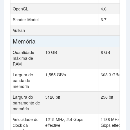
OpenGL
4.6
Shader Model
6.7
Vulkan
Memória
Quantidade
10 GB
8 GB
máxima de
RAM
Largura de
1,555 GB/s
608.3 GB/s
banda de
memória
Largura do
5120 bit
256 bit
barramento de
memória
Velocidade do
1215 MHz, 2.4 Gbps
1188 MHz, 19
clock da
effective
Gbps effective