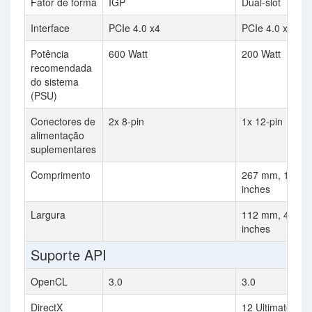
Fator de forma
IGP
Dual-slot
Interface
PCIe 4.0 x4
PCIe 4.0 x16
Potência
600 Watt
200 Watt
recomendada
do sistema
(PSU)
Conectores de
2x 8-pin
1x 12-pin
alimentação
suplementares
Comprimento
267 mm, 10.5
inches
Largura
112 mm, 4.4
inches
Suporte API
OpenCL
3.0
3.0
DirectX
12 Ultimate (12