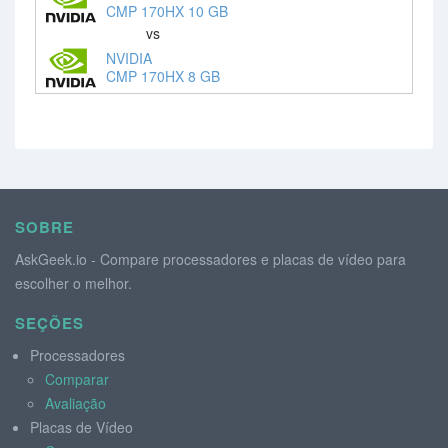
CMP 170HX 10 GB
vs
NVIDIA
CMP 170HX 8 GB
SOBRE
AskGeek.io - Compare processadores e placas de vídeo para
escolher o melhor.
SEÇÕES
Processadores
Comparar
Avaliação
Placas de Vídeo