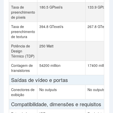
Taxa de
180.5 GPixel/s
133.9 GPixel/s
preenchimento
de píxeis
Taxa de
394.8 GTexel/s
267.8 GTexel/s
preenchimento
de textura
Potência de
250 Watt
Design
Térmico (TDP)
Contagem de
54200 million
17400 million
transistores
Saídas de vídeo e portas
Conectores de
No outputs
No outputs
exibição
Compatibilidade, dimensões e requisitos