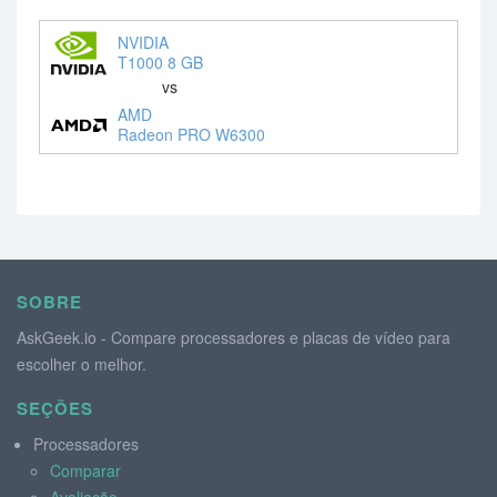
NVIDIA
T1000 8 GB
vs
AMD
Radeon PRO W6300
SOBRE
AskGeek.io - Compare processadores e placas de vídeo para
escolher o melhor.
SEÇÕES
Processadores
Comparar
Avaliação