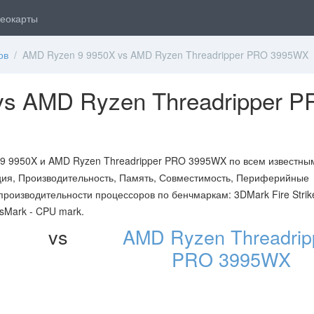
еокарты
ов
/ AMD Ryzen 9 9950X vs AMD Ryzen Threadripper PRO 3995WX
vs AMD Ryzen Threadripper 
9 9950X и AMD Ryzen Threadripper PRO 3995WX по всем известны
ция, Производительность, Память, Совместимость, Периферийные
производительности процессоров по бенчмаркам: 3DMark Fire Strike
ssMark - CPU mark.
vs
AMD Ryzen Threadrip
PRO 3995WX