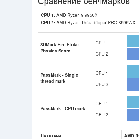
Сравнение бенчмарков
CPU 1:
AMD Ryzen 9 9950X
CPU 2:
AMD Ryzen Threadripper PRO 3995WX
CPU 1
3DMark Fire Strike -
Physics Score
CPU 2
CPU 1
PassMark - Single
thread mark
CPU 2
CPU 1
PassMark - CPU mark
CPU 2
Название
AMD Ry