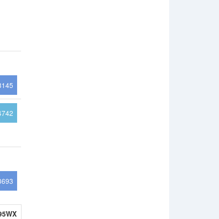
8145
4742
3693
995WX