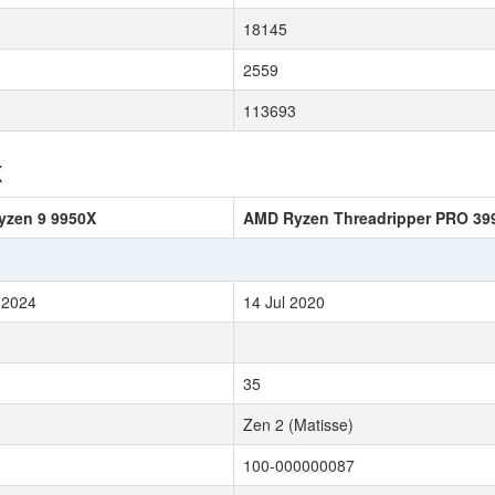
18145
2559
113693
к
zen 9 9950X
AMD Ryzen Threadripper PRO 3
 2024
14 Jul 2020
35
Zen 2 (Matisse)
100-000000087