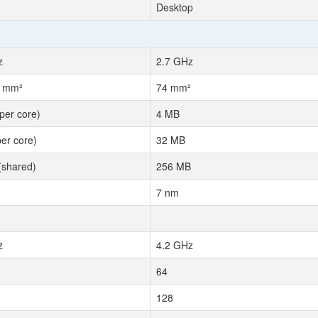
Desktop
z
2.7 GHz
6 mm²
74 mm²
per core)
4 MB
er core)
32 MB
(shared)
256 MB
7 nm
z
4.2 GHz
64
128