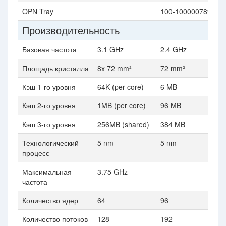
OPN Tray
100-100000789
Производительность
Базовая частота
3.1 GHz
2.4 GHz
Площадь кристалла
8x 72 mm²
72 mm²
Кэш 1-го уровня
64K (per core)
6 MB
Кэш 2-го уровня
1MB (per core)
96 MB
Кэш 3-го уровня
256MB (shared)
384 MB
Технологический
5 nm
5 nm
процесс
Максимальная
3.75 GHz
частота
Количество ядер
64
96
Количество потоков
128
192