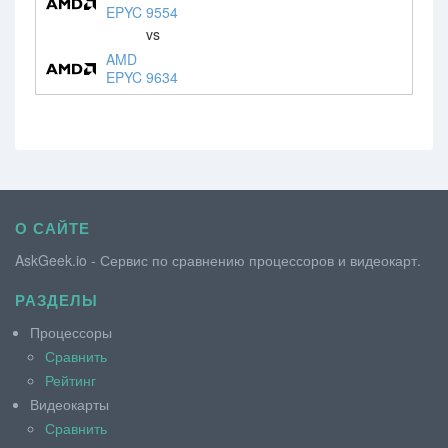
EPYC 9554
vs
AMD
EPYC 9634
О САЙТЕ
AskGeek.io - Сервис по сравнению процессоров и видеокарт.
РАЗДЕЛЫ
Процессоры
Сравнить
Рейтинг
Видеокарты
Сравнить