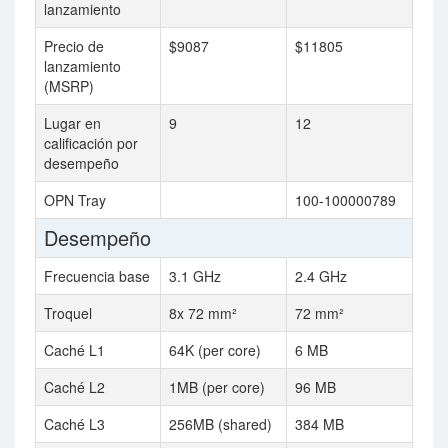
lanzamiento
Precio de
$9087
$11805
lanzamiento
(MSRP)
Lugar en
9
12
calificación por
desempeño
OPN Tray
100-100000789
Desempeño
Frecuencia base
3.1 GHz
2.4 GHz
Troquel
8x 72 mm²
72 mm²
Caché L1
64K (per core)
6 MB
Caché L2
1MB (per core)
96 MB
Caché L3
256MB (shared)
384 MB