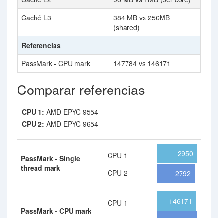
Caché L3
384 MB vs 256MB
(shared)
Referencias
PassMark - CPU mark
147784 vs 146171
Comparar referencias
CPU 1:
AMD EPYC 9554
CPU 2:
AMD EPYC 9654
2950
CPU 1
PassMark - Single
thread mark
CPU 2
2792
146171
CPU 1
PassMark - CPU mark