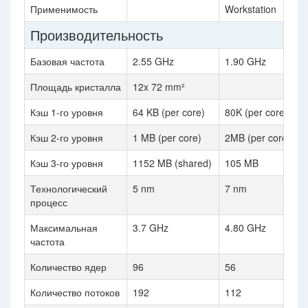
Применимость
Workstation
Производительность
Базовая частота
2.55 GHz
1.90 GHz
Площадь кристалла
12x 72 mm²
Кэш 1-го уровня
64 KB (per core)
80K (per core)
Кэш 2-го уровня
1 MB (per core)
2MB (per core)
Кэш 3-го уровня
1152 MB (shared)
105 MB
Технологический
5 nm
7 nm
процесс
Максимальная
3.7 GHz
4.80 GHz
частота
Количество ядер
96
56
Количество потоков
192
112