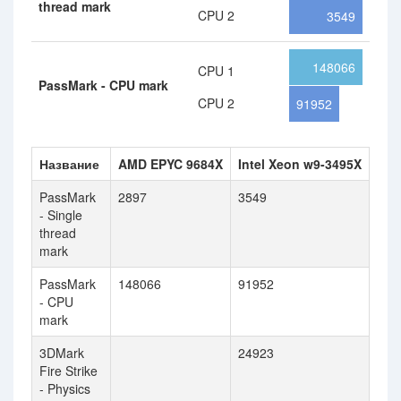
thread mark
CPU 2
3549
148066
CPU 1
PassMark - CPU mark
CPU 2
91952
Название
AMD EPYC 9684X
Intel Xeon w9-3495X
PassMark
2897
3549
- Single
thread
mark
PassMark
148066
91952
- CPU
mark
3DMark
24923
Fire Strike
- Physics