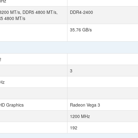
MHz
200 MT/s, DDR5 4800 MT/s,
DDR4-2400
5 4800 MT/s
35.76 GB/s
2
3
Hz
UHD Graphics
Radeon Vega 3
1200 MHz
192