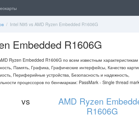
еокарты
ов
/ Intel N95 vs AMD Ryzen Embedded R1606G
yzen Embedded R1606G
 AMD Ryzen Embedded R1606G по всем известным характеристикам
ость, Память, Графика, Графические интерфейсы, Качество карти
мость, Периферийные устройства, Безопасность и надежность,
льности процессоров по бенчмаркам: PassMark - Single thread mark
vs
AMD Ryzen Embedd
R1606G