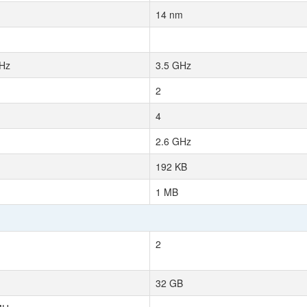
14 nm
Hz
3.5 GHz
2
4
2.6 GHz
192 KB
1 MB
2
32 GB