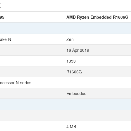
к
N95
AMD Ryzen Embedded R1606G
Lake-N
Zen
16 Apr 2019
1353
R1606G
rocessor N-series
Embedded
4 MB