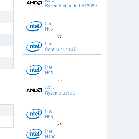
Ryzen Embedded R1606G
Intel
N95
vs
Intel
Core i3-10110Y
Intel
N95
vs
AMD
Ryzen 3 3350U
Intel
N95
vs
Intel
N100