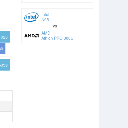
Intel
N95
vs
AMD
1928
Athlon PRO 300U
89
5359