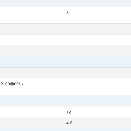
3
x 2160@60Hz
12
4.6