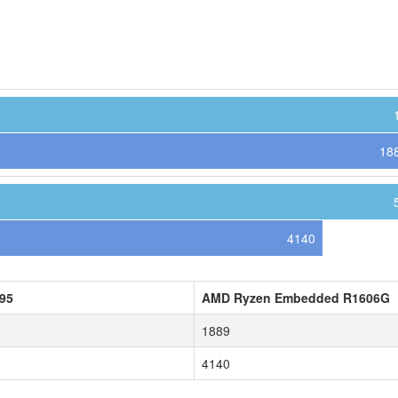
18
4140
N95
AMD Ryzen Embedded R1606G
1889
4140