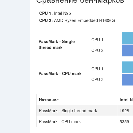
CPU 1:
Intel N95
CPU 2:
AMD Ryzen Embedded R1606G
CPU 1
PassMark - Single
thread mark
CPU 2
CPU 1
PassMark - CPU mark
CPU 2
Название
Intel 
PassMark - Single thread mark
1928
PassMark - CPU mark
5359