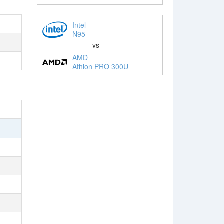
Intel
N95
vs
AMD
Athlon PRO 300U