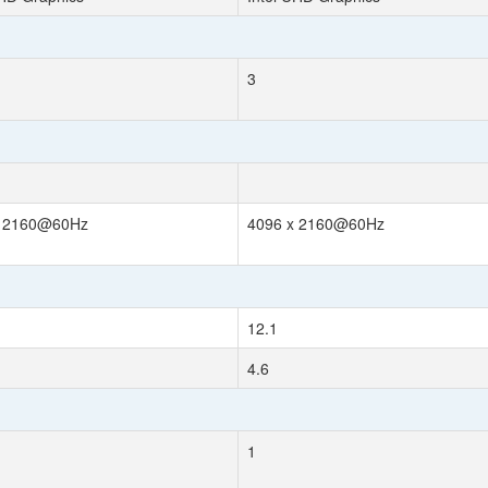
3
x 2160@60Hz
4096 x 2160@60Hz
12.1
4.6
1