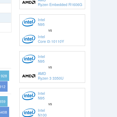
Ryzen Embedded R1606G
Intel
N95
vs
Intel
Core i3-10110Y
Intel
N95
vs
AMD
1928
Ryzen 3 3350U
912
Intel
N95
359
vs
Intel
5408
N100