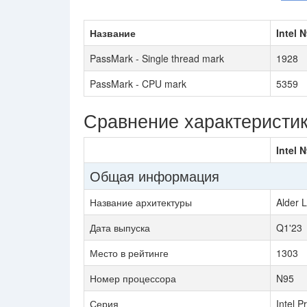
Название
Intel 
PassMark - Single thread mark
1928
PassMark - CPU mark
5359
Сравнение характеристи
Intel 
Общая информация
Название архитектуры
Alder 
Дата выпуска
Q1'23
Место в рейтинге
1303
Номер процессора
N95
Серия
Intel P