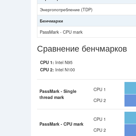
Энергопотребление (TDP)
Бенчмарки
PassMark - CPU mark
Сравнение бенчмарков
CPU 1:
Intel N95
CPU 2:
Intel N100
CPU 1
PassMark - Single
thread mark
CPU 2
CPU 1
PassMark - CPU mark
CPU 2