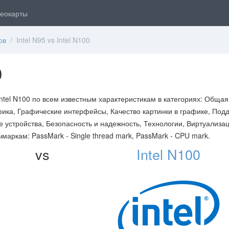
еокарты
ов
/ Intel N95 vs Intel N100
0
Intel N100 по всем известным характеристикам в категориях: Общая
ика, Графические интерфейсы, Качество картинки в графике, Под
устройства, Безопасность и надежность, Технологии, Виртуализац
аркам: PassMark - Single thread mark, PassMark - CPU mark.
vs
Intel N100