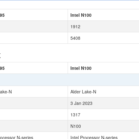
N95
Intel N100
1912
5408
к
N95
Intel N100
Lake-N
Alder Lake-N
3 Jan 2023
1317
N100
rocessor N-series
Intel Processor N-series