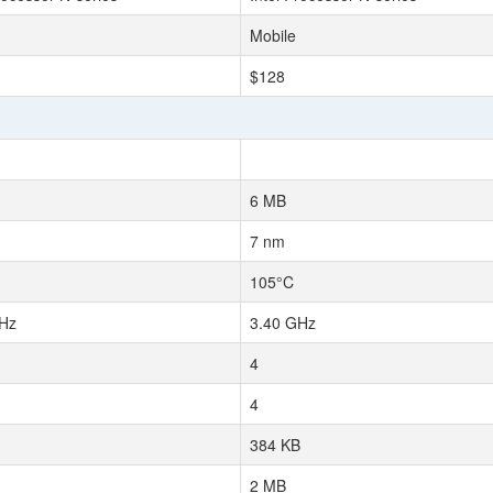
Mobile
$128
6 MB
7 nm
105°C
Hz
3.40 GHz
4
4
384 KB
2 MB