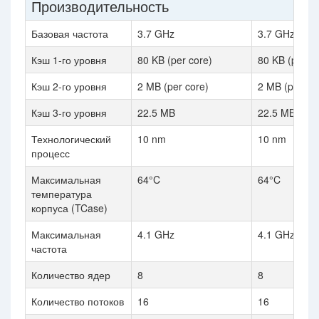
Производительность
Базовая частота
3.7 GHz
3.7 GHz
Кэш 1-го уровня
80 KB (per core)
80 KB (per co
Кэш 2-го уровня
2 MB (per core)
2 MB (per co
Кэш 3-го уровня
22.5 MB
22.5 MB
Технологический
10 nm
10 nm
процесс
Максимальная
64°C
64°C
температура
корпуса (TCase)
Максимальная
4.1 GHz
4.1 GHz
частота
Количество ядер
8
8
Количество потоков
16
16