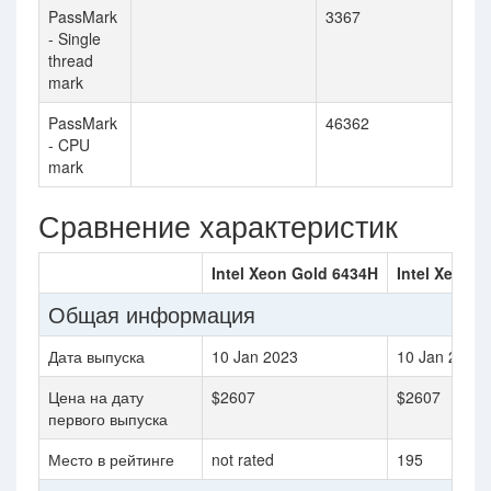
PassMark
3367
- Single
thread
mark
PassMark
46362
- CPU
mark
Сравнение характеристик
Intel Xeon Gold 6434H
Intel Xeon G
Общая информация
Дата выпуска
10 Jan 2023
10 Jan 2023
Цена на дату
$2607
$2607
первого выпуска
Место в рейтинге
not rated
195