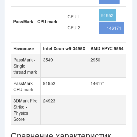
91952
CPU 1
PassMark - CPU mark
CPU 2
146171
Название
Intel Xeon w9-3495X
AMD EPYC 9554
PassMark -
3549
2950
Single
thread mark
PassMark -
91952
146171
CPU mark
3DMark Fire
24923
Strike -
Physics
Score
Сравнение характеристик