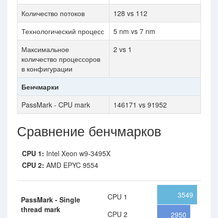
Количество потоков
128 vs 112
Технологический процесс
5 nm vs 7 nm
Максимальное
2 vs 1
количество процессоров
в конфигурации
Бенчмарки
PassMark - CPU mark
146171 vs 91952
Сравнение бенчмарков
CPU 1:
Intel Xeon w9-3495X
CPU 2:
AMD EPYC 9554
3549
CPU 1
PassMark - Single
thread mark
CPU 2
2950