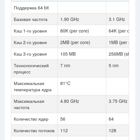
Поддержка 64 bit
Базовая частота
1.90 GHz
3.1 GHz
Кэш 1-го уровня
80K (per core)
64K (per core)
Кэш 2-го уровня
2MB (per core)
1MB (per core)
Кэш 3-го уровня
105 MB
256MB (shared
Технологический
7 nm
5 nm
процесс
Максимальная
81°C
температура ядра
Максимальная
4.80 GHz
3.75 GHz
частота
Количество ядер
56
64
Количество потоков
112
128