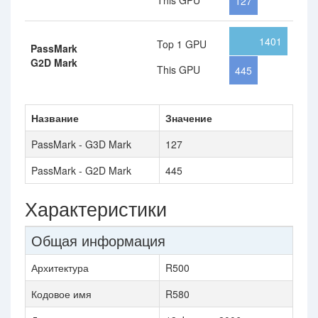
This GPU
127
1401
Top 1 GPU
PassMark
G2D Mark
This GPU
445
Название
Значение
PassMark - G3D Mark
127
PassMark - G2D Mark
445
Характеристики
Общая информация
Архитектура
R500
Кодовое имя
R580