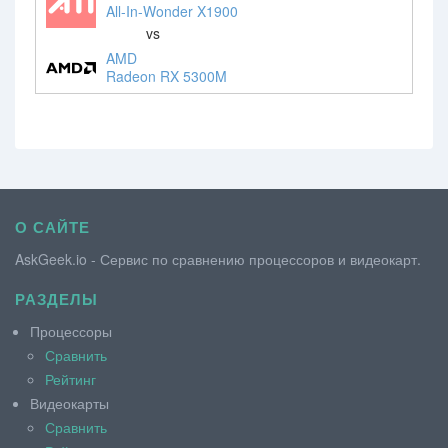
All-In-Wonder X1900
vs
AMD
Radeon RX 5300M
О САЙТЕ
AskGeek.io - Сервис по сравнению процессоров и видеокарт.
РАЗДЕЛЫ
Процессоры
Сравнить
Рейтинг
Видеокарты
Сравнить