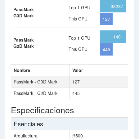
38287
Top 1 GPU
PassMark
G3D Mark
This GPU
127
1401
Top 1 GPU
PassMark
G2D Mark
This GPU
445
Nombre
Valor
PassMark - G3D Mark
127
PassMark - G2D Mark
445
Especificaciones
Esenciales
Arquitectura
R500