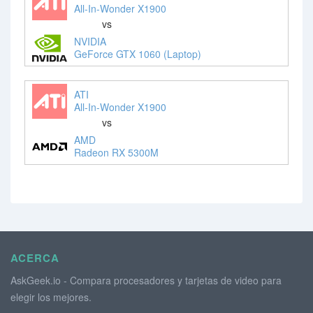
All-In-Wonder X1900
vs
NVIDIA
GeForce GTX 1060 (Laptop)
ATI
All-In-Wonder X1900
vs
AMD
Radeon RX 5300M
ACERCA
AskGeek.io - Compara procesadores y tarjetas de video para
elegir los mejores.