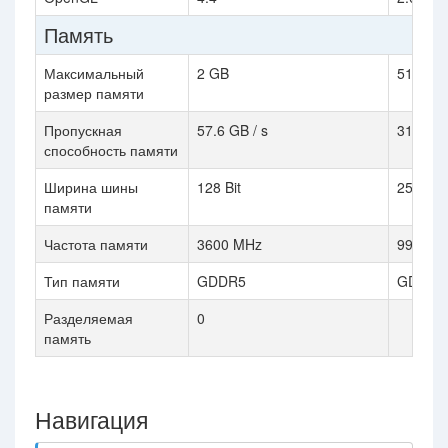
Память
Максимальный
2 GB
512 MB
размер памяти
Пропускная
57.6 GB / s
31.7 GB
способность памяти
Ширина шины
128 Bit
256 Bit
памяти
Частота памяти
3600 MHz
990 MH
Тип памяти
GDDR5
GDDR3
Разделяемая
0
память
Навигация