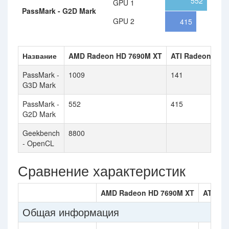
552
GPU 1
PassMark - G2D Mark
GPU 2
415
Название
AMD Radeon HD 7690M XT
ATI Radeon X18
PassMark -
1009
141
G3D Mark
PassMark -
552
415
G2D Mark
Geekbench
8800
- OpenCL
Сравнение характеристик
AMD Radeon HD 7690M XT
ATI Ra
Общая информация