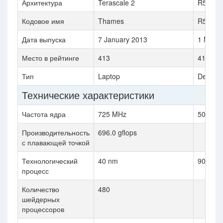
Архитектура
Terascale 2
R500
Кодовое имя
Thames
R520
Дата выпуска
7 January 2013
1 Marc
Место в рейтинге
413
410
Тип
Laptop
Deskto
Технические характеристики
Частота ядра
725 MHz
500 MH
Производительность
696.0 gflops
с плавающей точкой
Технологический
40 nm
90 nm
процесс
Количество
480
шейдерных
процессоров