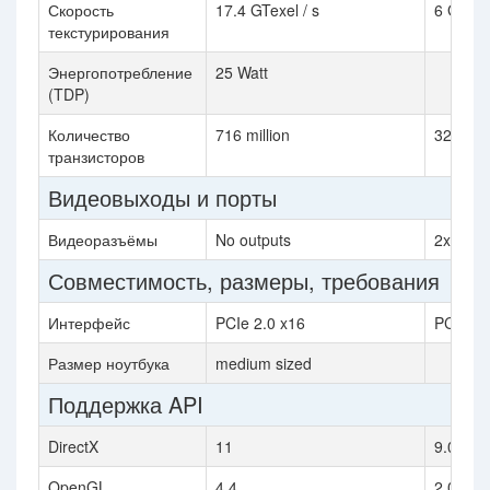
Скорость
17.4 GTexel / s
6 GTexel
текстурирования
Энергопотребление
25 Watt
(TDP)
Количество
716 million
321 mill
транзисторов
Видеовыходы и порты
Видеоразъёмы
No outputs
2x DVI,
Совместимость, размеры, требования
Интерфейс
PCIe 2.0 x16
PCIe 1.
Размер ноутбука
medium sized
Поддержка API
DirectX
11
9.0c
OpenGL
4.4
2.0