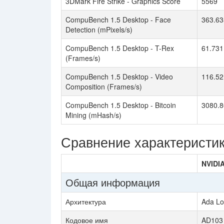
3DMark Fire Strike - Graphics Score
5569
CompuBench 1.5 Desktop - Face
363.63
Detection (mPixels/s)
CompuBench 1.5 Desktop - T-Rex
61.731
(Frames/s)
CompuBench 1.5 Desktop - Video
116.52
Composition (Frames/s)
CompuBench 1.5 Desktop - Bitcoin
3080.8
Mining (mHash/s)
Сравнение характеристи
NVIDI
Общая информация
Архитектура
Ada Lo
Кодовое имя
AD103