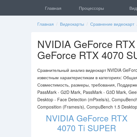
Главная
Процессоры
Вид
Главная
/
Видеокарты
/
Сравнение видеокарт
/
NVIDIA GeForce RTX
GeForce RTX 4070 
Сравнительный анализ видеокарт NVIDIA GeFor
известным характеристикам в категориях: Обща
Совместимость, размеры, требования, Поддержк
PassMark - G2D Mark, PassMark - G3D Mark, Geek
Desktop - Face Detection (mPixels/s), CompuBenc
Composition (Frames/s), CompuBench 1.5 Desktop -
NVIDIA GeForce RTX
4070 Ti SUPER