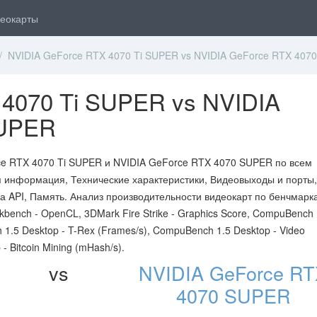
еокарты
 NVIDIA GeForce RTX 4070 Ti SUPER vs NVIDIA GeForce RTX 407
 4070 Ti SUPER vs NVIDIA
SUPER
ce RTX 4070 Ti SUPER и NVIDIA GeForce RTX 4070 SUPER по всем
я информация, Технические характеристики, Видеовыходы и порты,
а API, Память. Анализ производительности видеокарт по бенчмарк
bench - OpenCL, 3DMark Fire Strike - Graphics Score, CompuBench 
h 1.5 Desktop - T-Rex (Frames/s), CompuBench 1.5 Desktop - Video
 Bitcoin Mining (mHash/s).
vs
NVIDIA GeForce R
4070 SUPER