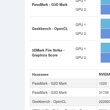
GPU 1
PassMark - G3D Mark
GPU 2
GPU 1
Geekbench - OpenCL
GPU 2
GPU 1
3DMark Fire Strike -
Graphics Score
GPU 2
Название
NVIDI
PassMark - G2D Mark
1220
PassMark - G3D Mark
31735
Geekbench - OpenCL
22282