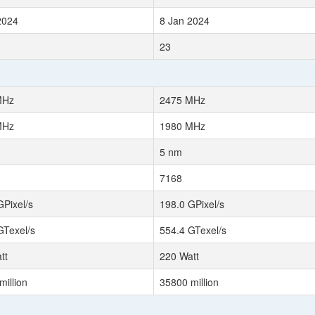
2024
8 Jan 2024
23
MHz
2475 MHz
MHz
1980 MHz
5 nm
7168
GPixel/s
198.0 GPixel/s
GTexel/s
554.4 GTexel/s
tt
220 Watt
million
35800 million