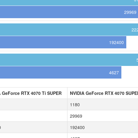
29969
22
192400
4627
A GeForce RTX 4070 Ti SUPER
NVIDIA GeForce RTX 4070 SUPE
1180
29969
0
192400