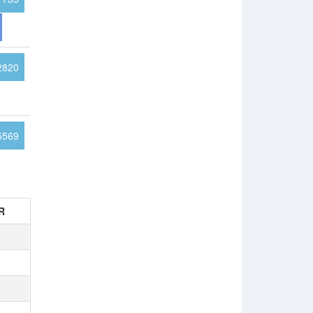
2820
5569
R