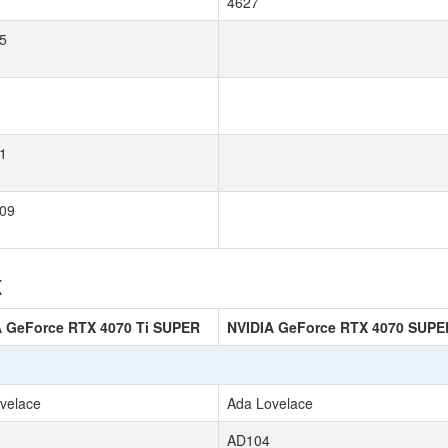
4627
5
1
09
к
A GeForce RTX 4070 Ti SUPER
NVIDIA GeForce RTX 4070 SUPE
velace
Ada Lovelace
AD104