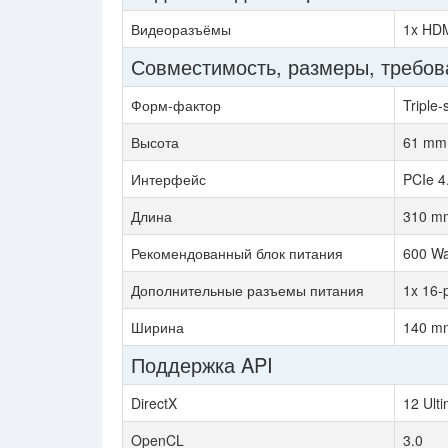
Видеоразъёмы
1x HDM
Совместимость, размеры, требов
Форм-фактор
Triple-
Высота
61 mm,
Интерфейс
PCIe 4
Длина
310 mm
Рекомендованный блок питания
600 Wa
Дополнительные разъемы питания
1x 16-
Ширина
140 mm
Поддержка API
DirectX
12 Ult
OpenCL
3.0