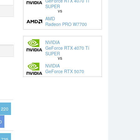
GeForce RTX 4070 Ti
SUPER
vs
AMD
Radeon PRO W7700
NVIDIA
GeForce RTX 4070 Ti
SUPER
vs
NVIDIA
GeForce RTX 5070
1220
0
1735