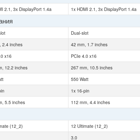
I 2.1, 3x DisplayPort 1.4a
1x HDMI 2.1, 3x DisplayPort 1.4a
ания
slot
Dual-slot
 2.4 inches
42 mm, 1.7 inches
.0 x16
PCIe 4.0 x16
, 12.2 inches
267 mm, 10.5 inches
tt
550 Watt
pin
1x 16-pin
, 5.5 inches
112 mm, 4.4 inches
imate (12_2)
12 Ultimate (12_2)
3.0