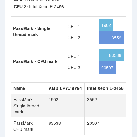
CPU 2:
Intel Xeon E-2456
1902
CPU 1
PassMark - Single
thread mark
CPU 2
3552
83538
CPU 1
PassMark - CPU mark
CPU 2
20507
Name
AMD EPYC 9V94
Intel Xeon E-2456
PassMark -
1902
3552
Single thread
mark
PassMark -
83538
20507
CPU mark