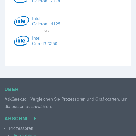
Celeron G1630
Intel
Celeron J4125
vs
Intel
Core i3-3250
ÜBER
AskGeek.io - Vergleichen Sie Prozessoren und Grafikkarten, um
die besten auszuwählen.
ABSCHNITTE
Prozessoren
Vergleichen