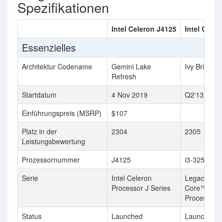
Spezifikationen
Intel Celeron J4125
Intel Core 
Essenzielles
Architektur Codename
Gemini Lake
Ivy Bridge
Refresh
Startdatum
4 Nov 2019
Q2'13
Einführungspreis (MSRP)
$107
Platz in der
2304
2305
Leistungsbewertung
Prozessornummer
J4125
i3-3250
Serie
Intel Celeron
Legacy Inte
Processor J Series
Core™
Processors
Status
Launched
Launched