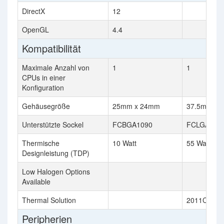
DirectX
12
OpenGL
4.4
Kompatibilität
Maximale Anzahl von
1
1
CPUs in einer
Konfiguration
Gehäusegröße
25mm x 24mm
37.5mm x 
Unterstützte Sockel
FCBGA1090
FCLGA115
Thermische
10 Watt
55 Watt
Designleistung (TDP)
Low Halogen Options
Available
Thermal Solution
2011C
Peripherien