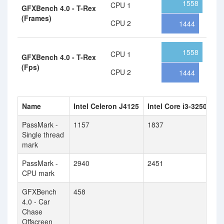
1558
CPU 1
GFXBench 4.0 - T-Rex
(Frames)
CPU 2
1444
1558
CPU 1
GFXBench 4.0 - T-Rex
(Fps)
CPU 2
1444
Name
Intel Celeron J4125
Intel Core i3-3250
PassMark -
1157
1837
Single thread
mark
PassMark -
2940
2451
CPU mark
GFXBench
458
4.0 - Car
Chase
Offscreen