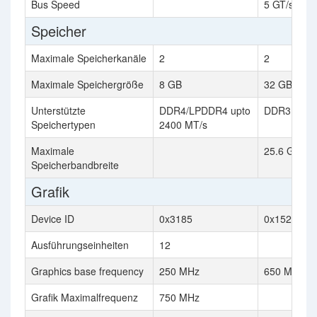
Bus Speed
5 GT/s DMI
Speicher
Maximale Speicherkanäle
2
2
Maximale Speichergröße
8 GB
32 GB
Unterstützte
DDR4/LPDDR4 upto
DDR3 1333
Speichertypen
2400 MT/s
Maximale
25.6 GB/s
Speicherbandbreite
Grafik
Device ID
0x3185
0x152
Ausführungseinheiten
12
Graphics base frequency
250 MHz
650 MHz
Grafik Maximalfrequenz
750 MHz