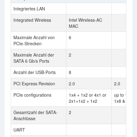
Integriertes LAN
Integrated Wireless
Intel Wireless-AC
MAC
Maximale Anzahl von
6
PCIe-Strecken
Maximale Anzahl der
2
SATA 6 Gb/s Ports
Anzahl der USB-Ports
8
PCI Express Revision
2.0
2.0
PCIe configurations
1x4 + 1x2 or 4x1 or
up to 1x16,
2x1+1x2 + 1x2
1x8 & 2x4
Gesamtzahl der SATA-
2
Anschlüsse
UART